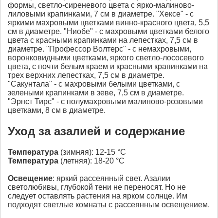
формы, светло-сиреневого цвета с ярко-малиново-
лиловыми крапинками, 7 см в диаметре. "Хексе" - с
яркими махровыми цветками винно-красного цвета, 5,5
см в диаметре. "Ниобе" - с махровыми цветками белого
цвета с красными крапинками на лепестках, 7,5 см в
диаметре. "Профессор Волтерс" - с немахровыми,
воронковидными цветками, яркого светло-лососевого
цвета, с почти белым краем и красными крапинками на
трех верхних лепестках, 7,5 см в диаметре.
"Сакунтала" - с махровыми белыми цветками, с
зелеными крапинками в зеве, 7,5 см в диаметре.
"Эрнст Тирс" - с полумахровыми малиново-розовыми
цветками, 8 см в диаметре.
Уход за азалией и содержание
Температура
(зимняя): 12-15 °С
Температура
(летняя): 18-20 °С
Освещение
: яркий рассеянный свет. Азалии
светолюбивы, глубокой тени не переносят. Но не
следует оставлять растения на ярком солнце. Им
подходят светлые комнаты с рассеянным освещением.