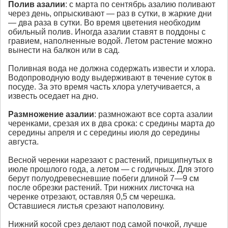
Полив азалии
: с марта по сентябрь азалию поливают
через день, опрыскивают — раз в сутки, в жаркие дни
— два раза в сутки. Во время цветения необходим
обильный полив. Иногда азалии ставят в поддоны с
гравием, наполненные водой. Летом растение можно
вынести на балкон или в сад.
Поливная вода не должна содержать извести и хлора.
Водопроводную воду выдерживают в течение суток в
посуде. За это время часть хлора улетучивается, а
известь оседает на дно.
Размножение
азалии
: размножают все сорта азалии
черенками, срезая их в два срока: с средины марта до
середины апреля и с середины июля до середины
августа.
Весной черенки нарезают с растений, прищипнутых в
июле прошлого года, а летом — с годичных. Для этого
берут полуодревесневшие побеги длиной 7—9 см
после обрезки растений. Три нижних листочка на
черенке отрезают, оставляя 0,5 см черешка.
Оставшиеся листья срезают наполовину.
Нижний косой срез делают под самой почкой, лучше