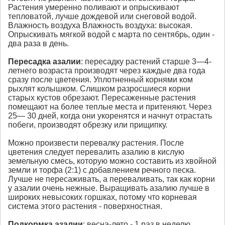
Растения умеренно поливают и опрыскивают
тепловатой, лучше дождевой или снеговой водой.
Влажность воздуха Влажность воздуха: высокая.
Опрыскивать мягкой водой с марта по сентябрь, один -
два раза в день.
Пересадка
азалии
: пересадку растений старше 3—4-
летнего возраста производят через каждые два года
сразу после цветения. Уплотненный корнями ком
рыхлят колышком. Слишком разросшиеся корни
старых кустов обрезают. Пересаженные растения
помещают на более теплые места и притеняют. Через
25— 30 дней, когда они укоренятся и начнут отрастать
побеги, производят обрезку или прищипку.
Можно произвести перевалку растения. После
цветения следует перевалить азалию в кислую
земельную смесь, которую можно составить из хвойной
земли и торфа (2:1) с добавлением речного песка.
Лучше не пересаживать, а переваливать, так как корни
у азалии очень нежные. Выращивать азалию лучше в
широких невысоких горшках, потому что корневая
система этого растения - поверхностная.
Подкормка
азалии
: весна-лето - 1 раз в неделю