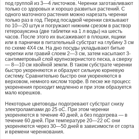
под группой из 3—4 листочков. Черенки заготавливают
только со здоровых и хорошо развитых растений. С
одного маточного растения можно нарезать черенки
только раз в год. Перед посадкой черенки связывают
по 10—20 штук и погружают нижним срезом в раствор
гетероауксина (две таблетки на 1 л воды) на шесть
часов. После этого их высаживают в плошки, ящики
или в парнички в питательный субстрат на глубину 3 см
по схеме 4X4 см. На дно посуды укладывают битые
черепки или гравий слоем 2—3 см, затем насыпают 3-
сантиметровый слой крупнозернистого песка, а сверху
— 8—10 см хвойной земли. В таком субстрате черенки
быстро укореняются и образуют сильную корневую
систему. Сравнительно быстро они укореняются в
верховом, немного кислом торфе. В песке же процесс
укоренения проходит медленно и при этом образуется
мало корешков.
Некоторые цветоводы подогревают субстрат снизу
электролампами до 25 оС. При этом черенки
укореняются в течение 40 дней, а без подогрева — в
течение 60 дней. При температуре 20—22 оС они
укореняются через 30—50 дней в зависимости от сорта
и времени черенкования.