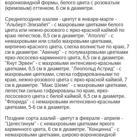
воронковидной формы, белого цвета с розоватым
(кремовым) оттенком, 6 см в диаметре.
Среднепоздние азалии - цветут в январе-марте -
"Альберт-Элизабет" - с махровыми цветками белого
цвета или нежно-розового с ярко-красной каймой по
краю лепестков, 8,5 см в диаметре. "Аполло" - с
немахровыми или слабо махровыми цветками,
кирпично-красного цвета, слегка волнистые по краю, 7
см в диаметре. "Авенир" - с полумахровыми цветками
ярко-лососево-карминного цвета, 6,5 см в диаметре.
"Кнут Эрвен" - с махровыми интенсивно-красными
цветками, 6,5 см в диаметре. "Леопольд Астрид" - с
махровыми цветками, слегка гофрированными по
краю, нежно-розового цвета с ярко-красной каймой, 7
см в диаметре. "Макс Шеме" - с махровыми цветками,
лепестки сильно гофрированы по краю, ярко-
лососевого цвета с белой каймой, 6,5 см в диаметре.
"Флорида" - с немахровыми интенсивно-красными
цветками, 5-6 см в диаметре.
Поздние сорта азалий - цветут в феврале - апреле -
"Целестинум" - с немахровыми цветками яркого
карминного цвета, 6 см в диаметре. "Концинна" - с
немахровыми цветками, широко-воронковидной