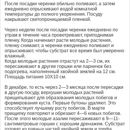
После посадки черенки обильно поливают, а затем
ежедневно опрыскивают водой комнатной
температуры до полного укоренения. Посуду
накрывают светопроницаемой пленкой.
Через неделю после посадки черенки ежедневно по
утрам в течение часа проветривают, приподнимая
пленку. Когда начинают расти молодые растения,
пленку снимают, а черенки ежедневно поливают и
опрыскивают, чтобы субстрат все время был умеренно
влажный.
Когда молодые растения отрастут на 2—3 см, их
пересаживают в другие горшки или парничок без
подогрева, наполненный хвойной землей на 12 см.
Площадь питания 10Х10 см.
В декабре, то есть через 2—3 месяца после пересадки
в другую посуду, верхушки молодых растений
прищипывают для образования молодых побегов и
формирования куста. Первые бутоны удаляют. Это
способствует лучшему росту побегов. В марте
прищипку повторяют и обрезают 4—6 новых побегов.
После этого молодые азалии пересаживают в 9—11-
сантиметровые горшки с хорошим дренажем. Субстрат
готовят из равных частей хвойной земли и торфа.