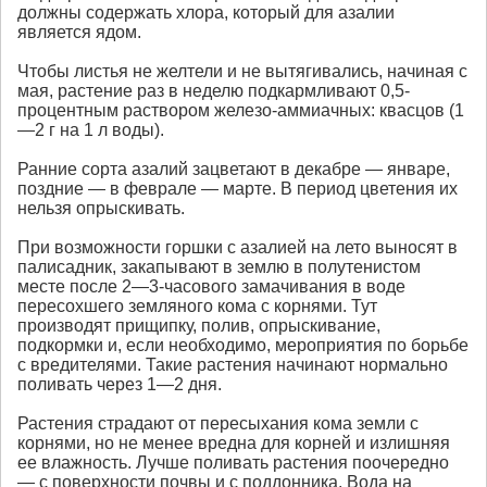
должны содержать хлора, который для азалии
является ядом.
Чтобы листья не желтели и не вытягивались, начиная с
мая, растение раз в неделю подкармливают 0,5-
процентным раствором железо-аммиачных: квасцов (1
—2 г на 1 л воды).
Ранние сорта азалий зацветают в декабре — январе,
поздние — в феврале — марте. В период цветения их
нельзя опрыскивать.
При возможности горшки с азалией на лето выносят в
палисадник, закапывают в землю в полутенистом
месте после 2—3-часового замачивания в воде
пересохшего земляного кома с корнями. Тут
производят прищипку, полив, опрыскивание,
подкормки и, если необходимо, мероприятия по борьбе
с вредителями. Такие растения начинают нормально
поливать через 1—2 дня.
Растения страдают от пересыхания кома земли с
корнями, но не менее вредна для корней и излишняя
ее влажность. Лучше поливать растения поочередно
— с поверхности почвы и с поддонника. Вода на