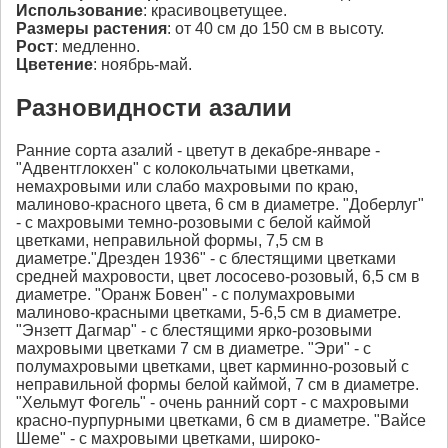
Использование
: красивоцветущее.
Размеры растения
: от 40 см до 150 см в высоту.
Рост
: медленно.
Цветение
: ноябрь-май.
Разновидности азалии
Ранние сорта азалий - цветут в декабре-январе -
"Адвентглокхен" с колокольчатыми цветками,
немахровыми или слабо махровыми по краю,
малиново-красного цвета, 6 см в диаметре. "Доберлуг"
- с махровыми темно-розовыми с белой каймой
цветками, неправильной формы, 7,5 см в
диаметре."Дрезден 1936" - с блестящими цветками
средней махровости, цвет лососево-розовый, 6,5 см в
диаметре. "Оранж Бовен" - с полумахровыми
малиново-красными цветками, 5-6,5 см в диаметре.
"Энзетт Дагмар" - с блестящими ярко-розовыми
махровыми цветками 7 см в диаметре. "Эри" - с
полумахровыми цветками, цвет карминно-розовый с
неправильной формы белой каймой, 7 см в диаметре.
"Хельмут Фогель" - очень ранний сорт - с махровыми
красно-пурпурными цветками, 6 см в диаметре. "Вайсе
Шеме" - с махровыми цветками, широко-