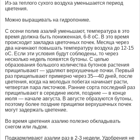
Из-за теплого сухого воздуха уменьшается период
цветения.
Можно выращивать на гидропонике.
С осени полив азалий уменьшают, температура в это
время должна быть пониженная, 6-8 оС. В это время
происходит закладка цветочных почек. Месяца через
два начинают повышать температуру воздуха до 12-15
оС. Если эти условия будут соблюдены, то через
несколько недель появятся бутоны. С целью
образования большого количества бутонов растения
прищипывают — удаляют верхушечные почки. Первый
раз прищипывают примерно через 35—40 дней, после
цветения, когда на молодых побегах начинает расти,
четвертая пара листочков. Ранние сорта последний раз
прищипывают в середине июля, поздние — в конце
июля — начале августа. В августе образуются бутоны,
поэтому более поздние прищипки верхушечных почек
могут задержать цветение.
Во время цветения азалию полезно обкладывать
снегом или льдом.
Подкармливают азалии раз в 2-3 недели. Удобрения не