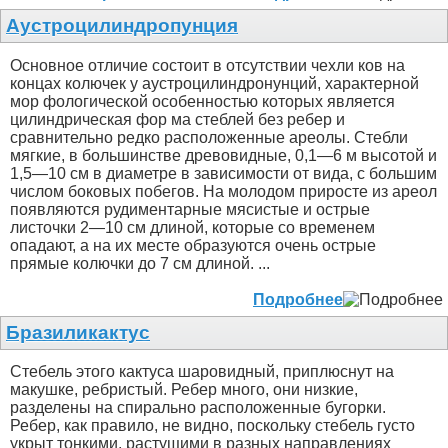
Аустроцилиндропунция
Основное отличие состоит в отсутствии чехли ков на
концах колючек у аустроцилиндронунций, характерной
мор фологической особенностью которых является
цилиндрическая фор ма стеблей без ребер и
сравнительно редко расположенные ареолы. Стебли
мягкие, в большинстве древовидные, 0,1—6 м выcотой и
1,5—10 см в диаметре в зависимости от вида, с большим
числом боковых побегов. На молодом приросте из ареол
появляются рудиментарные мясистые и острые
листочки 2—10 см длиной, которые со временем
опадают, а на их месте образуются очень острые
прямые колючки до 7 см длиной. ...
Подробнее
Бразиликактус
Стебель этого кактуса шаровидный, приплюснут на
макушке, ребристый. Ребер много, они низкие,
разделены на спирально расположенные бугорки.
Ребер, как правило, не видно, поскольку стебель густо
укрыт тонкими, растущими в разных направлениях