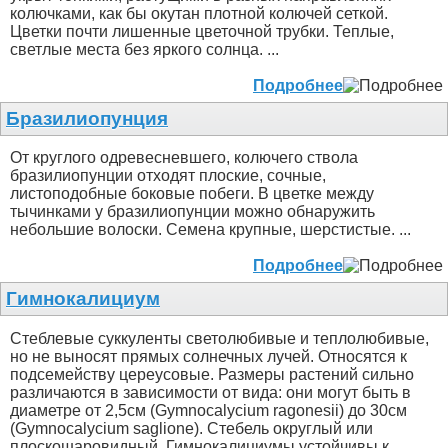
колючками, как бы окутан плотной колючей сеткой.
Цветки почти лишенные цветочной трубки. Теплые,
светлые места без яркого солнца. ...
Подробнее
Бразилиопунция
От круглого одревесневшего, колючего ствола
бразилиопунции отходят плоские, сочные,
листоподобные боковые побеги. В цветке между
тычинками у бразилиопунции можно обнаружить
небольшие волоски. Семена крупные, шерстистые. ...
Подробнее
Гимнокалициум
Стеблевые суккуленты светолюбивые и теплолюбивые,
но не выносят прямых солнечных лучей. Относятся к
подсемейству цереусовые. Размеры растений сильно
различаются в зависимости от вида: они могут быть в
диаметре от 2,5см (Gymnocalycium ragonesii) до 30см
(Gymnocalycium saglione). Стебель округлый или
плоскошаровидный. Гимнокалициумы устойчивы к