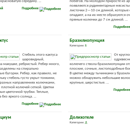
красноватую середину. ...
побегов. На молодом приросте из а
появляются рудиментарные мясисты
ий
Подробнее
листочки 2—10 см длиной, которые
опадают, а на их месте образуются о
прямые колючки до 7 см длиной. ...
Подробне
ктус
Бразилиопунция
Категории:
Б
Стебель этого кактуса
От кругло
шаровидный,
одревесн
а макушке, ребристый. Ребер много,
колючего ствола бразилиопунции от
разделены на спирально
плоские, сочные, листоподобные бо
е бугорки. Ребер, как правило, не
В цветке между тычинками у бразил
льку стебель густо укрыт тонкими,
можно обнаружить небольшие волос
разных направлениях колючками,
крупные, шерстистые. ...
н плотной колючей сеткой. Цветки
Подробне
ые цветочной трубки. Теплые,
 без яркого солнца. ...
Подробнее
ициум
Долихотеле
Категории:
Д