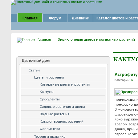
Главная
Форум
Дневники
Каталог цветов и раст
Главная
Энциклопедия цветов и комнатных растений
КАКТУ
Цветочный дом
Статьи
Астрофит
Цветы и растения
Категории:
А
Комнатные цветы и растения
Кактусы
Суккуленты
причудливая 
прекрасно до
Садовые растения и цветы
В молодом во
Водные растения
шаровидную ф
ярко выражен
Каталог водных растений
зрелом возра
Флористика
длину, прини
взрослые экз
Теория и практика