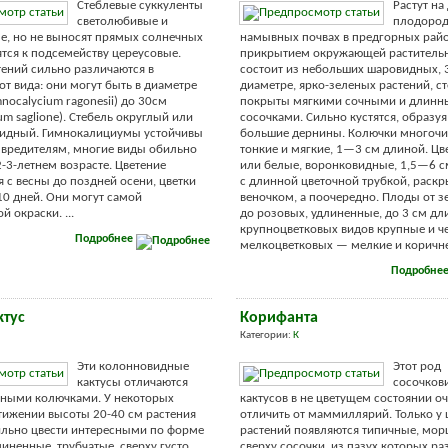
Стеблевые суккуленты
Растут на
светолюбивые и
плодоро
е, но не выносят прямых солнечных
намывных почвах в предгорных райо
ятся к подсемейству цереусовые.
прикрытием окружающей растительн
ений сильно различаются в
состоит из небольших шаровидных, 
от вида: они могут быть в диаметре
диаметре, ярко-зеленых растений, с
nocalycium ragonesii) до 30см
покрыты мягкими сочными и длин
um saglione). Стебель округлый или
сосочками. Сильно кустятся, образуя
идный. Гимнокалициумы устойчивы
большие дернины. Колючки многочи
 вредителям, многие виды обильно
тонкие и мягкие, 1—3 см длиной. Цв
2-3-летнем возрасте. Цветение
или белые, воронковидные, 1,5—6 с
 с весны до поздней осени, цветки
с длинной цветочной трубкой, раскр
10 дней. Они могут самой
веночком, а поочередно. Плоды от з
 окраски. ...
до розовых, удлиненные, до 3 см дл
крупноцветковых видов крупные и ч
Подробнее
мелкоцветковых — мелкие и коричнев
Подробне
ктус
Корифанта
Категории:
К
Эти колонновидные
Этот род
кактусы отличаются
сосочков
ьными колючками. У некоторых
кактусов в не цветущем состоянии о
тижении высоты 20-40 см растения
отличить от маммиллярий. Только у
ильно цвести интересными по форме
растений появляются типичные, мо
линенные, трубчатые, сверху густо
сверху сосочки, из пазух которых ра