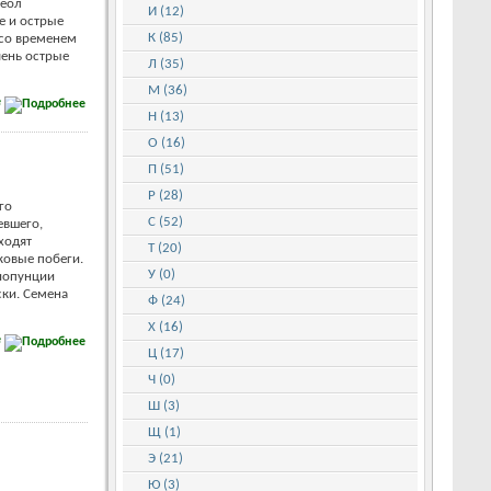
реол
И (12)
е и острые
К (85)
 со временем
чень острые
Л (35)
М (36)
е
Н (13)
О (16)
П (51)
Р (28)
го
С (52)
евшего,
ходят
Т (20)
ковые побеги.
У (0)
иопунции
ки. Семена
Ф (24)
Х (16)
е
Ц (17)
Ч (0)
Ш (3)
Щ (1)
Э (21)
Ю (3)