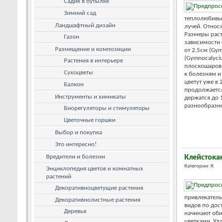
Садик в бутылке
Зимний сад
теплолюбивы
Ландшафтный дизайн
лучей. Относ
Размеры раст
Газон
зависимости 
Размещение и композиции
от 2,5см (Gym
(Gymnocalyci
Растения в интерьере
плоскошаров
Сухоцветы
к болезням и
цветут уже в 
Балкон
продолжается
Инструменты и химикаты
держатся до 
разнообразной
Биорегуляторы и стимуляторы
Цветочные горшки
Выбор и покупка
Это интересно!
Вредители и болезни
Клейстока
Категории:
К
Энциклопедия цветов и комнатных
растений
Декоративноцветущие растения
привлекател
Декоративнолистные растения
видов по дос
Деревья
начинают об
цветками. Уд