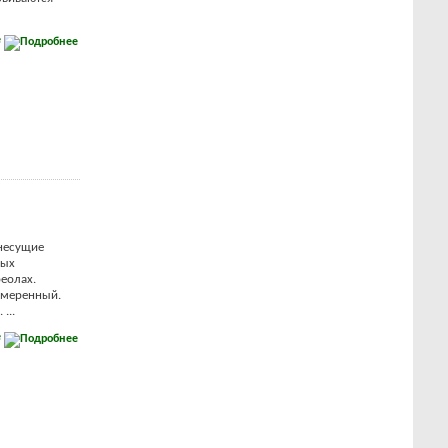
е
 несущие
лых
реолах.
 умеренный.
...
е