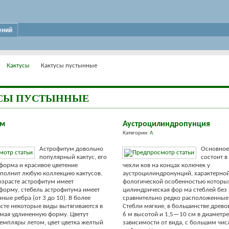
ений
Кактусы
Кактусы пустынные
СЫ ПУСТЫННЫЕ
ум
Аустроцилиндропунция
Категории:
А
Астрофитум довольно
Основное
популярный кактус, его
состоит в
форма и красивое цветение
чехли ков на концах колючек у
полнит любую коллекцию кактусов.
аустроцилиндронунций, характерно
зрасте астрофитум имеет
фологической особенностью которых
орму, стебель астрофитума имеет
цилиндрическая фор ма стеблей без 
ные ребра (от 3 до 10). В более
сравнительно редко расположенные
сте некоторые виды вытягиваются в
Стебли мягкие, в большинстве древ
мая удлиненную форму. Цветут
6 м выcотой и 1,5—10 см в диаметре
емпляры летом, цвет цветка желтый
зависимости от вида, с большим чи