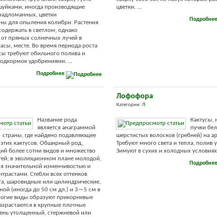
шуйками, иногда производящие
цветки. ...
надломанных, цветки
Подробне
ны для опыления колибри. Растения
одержать в светлом, однако
от прямых солнечных лучей в
асы, месте. Во время периода роста
сы требуют обильного полива и
одкормок удобрениями. ...
Подробнее
Лофофора
Категории:
Л
Название рода
Кактусы,
является анаграммой
пучки бе
 страны, где найдено подавляющее
шерстистых волосков (гребней) на а
этих кактусов. Обширный род,
Требуют много света и тепла, полив
ий более сотни видов и множество
Зимуют в сухих и холодных условиях. 
ей; в эволюционном плане молодой,
Подробне
я значительной изменчивостью и
трастами. Стебли всех оттенков
та, шаровидные или цилиндрические,
ой (иногда до 50 см дл.) и 3—5 см в
ногие виды образуют прикорневые
азрастаются в крупные плотные
ень утолщенный, стержневой или