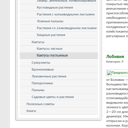
Лианы, ампельные, почвопокровные
покрытые че
Кустовидные растения
впечатление 
приспособле
Растения с копьевидными листьями
необходимо с
Ложные пальмы
притененном 
полуденные ч
Растения со злаковидными листьями
клейстокакту
Хищные растения
регулярных п
Кактусы
Кактусы лесные
Кактусы пустынные
Лобивия
Категории:
Л
Суккуленты
Бромелиевые
Луковичные растения
от Боливии —
Папоротники
большинство 
насчитывающ
Пальмы
разновидност
Садовые цветы и растения
отличающийс
видовыми кон
Полезные советы
зеленого цве
Книги
2—20 см длин
диаметре. М
отпрыски и р
колонии. Кор