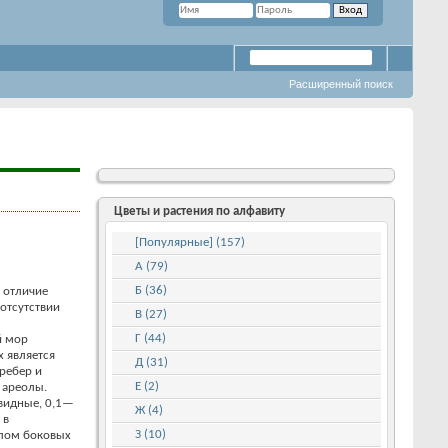
Расширенный поиск
Цветы и растения по алфавиту
[Популярные] (157)
А (79)
Б (36)
 отличие
 отсутствии
В (27)
Г (44)
й мор
 является
Д (31)
ребер и
Е (2)
 ареолы.
овидные, 0,1—
Ж (4)
 в
З (10)
слом боковых