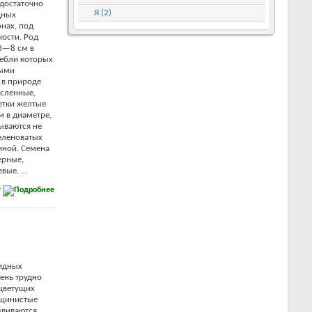
 достаточно
Я (2)
дных
нах, под
ости. Род
3—8 см в
тебли которых
ными
 в природе
сленные,
етки желтые
м в диаметре,
ываются не
еленоватых
иной. Семена
ерные,
ые. ...
е
идных
чень трудно
 цветущих
рщинистые
звиваются