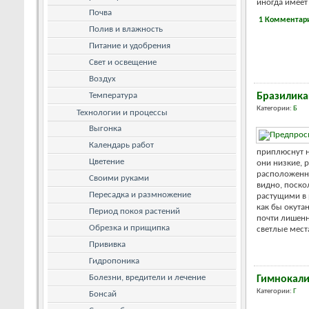
иногда имеет 
Почва
1 Комментар
Полив и влажность
Питание и удобрения
Свет и освещение
Воздух
Температура
Бразилика
Категории:
Б
Технологии и процессы
Выгонка
Календарь работ
приплюснут н
Цветение
они низкие, 
расположенны
Своими руками
видно, поско
Пересадка и размножение
растущими в 
как бы окута
Период покоя растений
почти лишенн
Обрезка и прищипка
светлые места
Прививка
Гидропоника
Болезни, вредители и лечение
Гимнокал
Категории:
Г
Бонсай