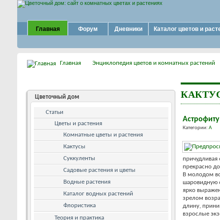
Главная
Форум
Дневники
Каталог цветов и раст
Главная
Энциклопедия цветов и комнатных растений
КАКТУ
Цветочный дом
Статьи
Астрофит
Цветы и растения
Категории:
А
Комнатные цветы и растения
Кактусы
Суккуленты
причудливая 
прекрасно до
Садовые растения и цветы
В молодом во
Водные растения
шаровидную ф
ярко выражен
Каталог водных растений
зрелом возра
Флористика
длину, прини
взрослые экз
Теория и практика