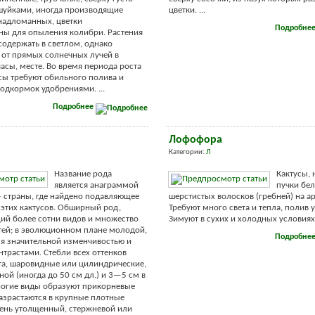
шуйками, иногда производящие
цветки. ...
надломанных, цветки
Подробне
ны для опыления колибри. Растения
одержать в светлом, однако
от прямых солнечных лучей в
асы, месте. Во время периода роста
сы требуют обильного полива и
одкормок удобрениями. ...
Подробнее
Лофофора
Категории:
Л
Название рода
Кактусы,
является анаграммой
пучки бе
 страны, где найдено подавляющее
шерстистых волосков (гребней) на а
этих кактусов. Обширный род,
Требуют много света и тепла, полив
ий более сотни видов и множество
Зимуют в сухих и холодных условиях. 
ей; в эволюционном плане молодой,
Подробне
я значительной изменчивостью и
трастами. Стебли всех оттенков
та, шаровидные или цилиндрические,
ой (иногда до 50 см дл.) и 3—5 см в
ногие виды образуют прикорневые
азрастаются в крупные плотные
ень утолщенный, стержневой или