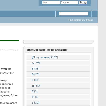
Расширенный поиск
Цветы и растения по алфавиту
[Популярные] (157)
А (79)
Б (36)
 отличие
 отсутствии
В (27)
Г (44)
й мор
 является
Д (31)
ребер и
Е (2)
 ареолы.
овидные, 0,1—
Ж (4)
 в
З (10)
слом боковых