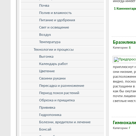
иногда имеет 
Почва
1 Комментар
Полив и влажность
Питание и удобрения
Свет и освещение
Воздух
Температура
Бразилика
Категории:
Б
Технологии и процессы
Выгонка
Календарь работ
приплюснут н
Цветение
они низкие, 
расположенны
Своими руками
видно, поско
Пересадка и размножение
растущими в 
как бы окута
Период покоя растений
почти лишенн
Обрезка и прищипка
светлые места
Прививка
Гидропоника
Болезни, вредители и лечение
Гимнокал
Категории:
Г
Бонсай