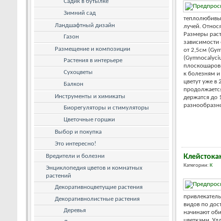
Садик в бутылке
Зимний сад
теплолюбивы
Ландшафтный дизайн
лучей. Относ
Размеры раст
Газон
зависимости 
Размещение и композиции
от 2,5см (Gym
(Gymnocalyci
Растения в интерьере
плоскошаров
Сухоцветы
к болезням и
цветут уже в 
Балкон
продолжается
Инструменты и химикаты
держатся до 
разнообразной
Биорегуляторы и стимуляторы
Цветочные горшки
Выбор и покупка
Это интересно!
Вредители и болезни
Клейстока
Категории:
К
Энциклопедия цветов и комнатных
растений
Декоративноцветущие растения
привлекател
Декоративнолистные растения
видов по дос
Деревья
начинают об
цветками. Уд