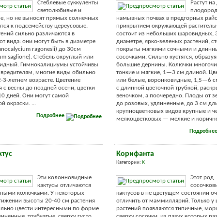
Стеблевые суккуленты
Растут на
светолюбивые и
плодоро
е, но не выносят прямых солнечных
намывных почвах в предгорных райо
ятся к подсемейству цереусовые.
прикрытием окружающей растительн
ений сильно различаются в
состоит из небольших шаровидных, 
от вида: они могут быть в диаметре
диаметре, ярко-зеленых растений, с
nocalycium ragonesii) до 30см
покрыты мягкими сочными и длин
um saglione). Стебель округлый или
сосочками. Сильно кустятся, образуя
идный. Гимнокалициумы устойчивы
большие дернины. Колючки многочи
 вредителям, многие виды обильно
тонкие и мягкие, 1—3 см длиной. Цв
2-3-летнем возрасте. Цветение
или белые, воронковидные, 1,5—6 с
 с весны до поздней осени, цветки
с длинной цветочной трубкой, раскр
10 дней. Они могут самой
веночком, а поочередно. Плоды от з
 окраски. ...
до розовых, удлиненные, до 3 см дл
крупноцветковых видов крупные и ч
Подробнее
мелкоцветковых — мелкие и коричнев
Подробне
ктус
Корифанта
Категории:
К
Эти колонновидные
Этот род
кактусы отличаются
сосочков
ьными колючками. У некоторых
кактусов в не цветущем состоянии о
тижении высоты 20-40 см растения
отличить от маммиллярий. Только у
ильно цвести интересными по форме
растений появляются типичные, мо
линенные, трубчатые, сверху густо
сверху сосочки, из пазух которых ра