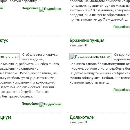
красноватую середину. ...
побегов. На молодом приросте из а
появляются рудиментарные мясисты
ий
Подробнее
листочки 2—10 см длиной, которые
опадают, а на их месте образуются о
прямые колючки до 7 см длиной. ...
Подробне
ктус
Бразилиопунция
Категории:
Б
Стебель этого кактуса
От кругло
шаровидный,
одревесн
а макушке, ребристый. Ребер много,
колючего ствола бразилиопунции от
разделены на спирально
плоские, сочные, листоподобные бо
е бугорки. Ребер, как правило, не
В цветке между тычинками у бразил
льку стебель густо укрыт тонкими,
можно обнаружить небольшие волос
разных направлениях колючками,
крупные, шерстистые. ...
н плотной колючей сеткой. Цветки
Подробне
ые цветочной трубки. Теплые,
 без яркого солнца. ...
Подробнее
ициум
Долихотеле
Категории:
Д