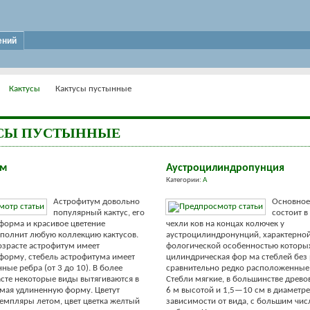
ений
Кактусы
Кактусы пустынные
СЫ ПУСТЫННЫЕ
ум
Аустроцилиндропунция
Категории:
А
Астрофитум довольно
Основное
популярный кактус, его
состоит в
форма и красивое цветение
чехли ков на концах колючек у
полнит любую коллекцию кактусов.
аустроцилиндронунций, характерно
зрасте астрофитум имеет
фологической особенностью которых
орму, стебель астрофитума имеет
цилиндрическая фор ма стеблей без 
ные ребра (от 3 до 10). В более
сравнительно редко расположенные
сте некоторые виды вытягиваются в
Стебли мягкие, в большинстве древ
мая удлиненную форму. Цветут
6 м выcотой и 1,5—10 см в диаметре
емпляры летом, цвет цветка желтый
зависимости от вида, с большим чи