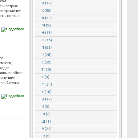
реол
И (12)
е и острые
К (85)
 со временем
чень острые
Л (35)
М (36)
е
Н (13)
О (16)
П (51)
Р (28)
го
С (52)
евшего,
ходят
Т (20)
ковые побеги.
У (0)
иопунции
ки. Семена
Ф (24)
Х (16)
е
Ц (17)
Ч (0)
Ш (3)
Щ (1)
Э (21)
Ю (3)