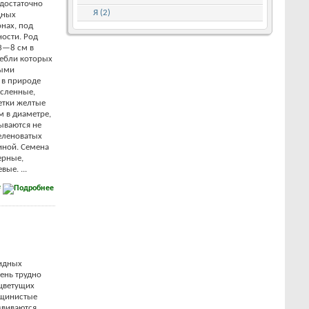
 достаточно
Я (2)
дных
нах, под
ости. Род
3—8 см в
тебли которых
ными
 в природе
сленные,
етки желтые
м в диаметре,
ываются не
еленоватых
иной. Семена
ерные,
ые. ...
е
идных
чень трудно
 цветущих
рщинистые
звиваются