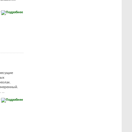
е
 несущие
лых
реолах.
 умеренный.
...
е