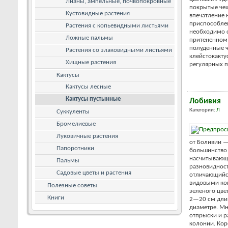
Лианы, ампельные, почвопокровные
покрытые че
Кустовидные растения
впечатление 
приспособле
Растения с копьевидными листьями
необходимо с
Ложные пальмы
притененном 
полуденные ч
Растения со злаковидными листьями
клейстокакту
Хищные растения
регулярных п
Кактусы
Кактусы лесные
Кактусы пустынные
Лобивия
Категории:
Л
Суккуленты
Бромелиевые
Луковичные растения
от Боливии —
Папоротники
большинство 
насчитывающ
Пальмы
разновидност
Садовые цветы и растения
отличающийс
видовыми кон
Полезные советы
зеленого цве
Книги
2—20 см длин
диаметре. М
отпрыски и р
колонии. Кор