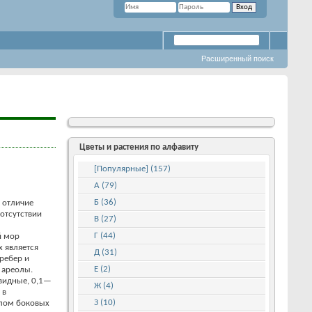
Расширенный поиск
Цветы и растения по алфавиту
[Популярные] (157)
А (79)
Б (36)
 отличие
 отсутствии
В (27)
Г (44)
й мор
 является
Д (31)
ребер и
Е (2)
 ареолы.
овидные, 0,1—
Ж (4)
 в
З (10)
слом боковых