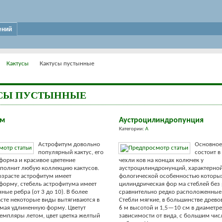
ений
Кактусы
Кактусы пустынные
СЫ ПУСТЫННЫЕ
ум
Аустроцилиндропунция
Категории:
А
Астрофитум довольно
Основное
популярный кактус, его
состоит в
форма и красивое цветение
чехли ков на концах колючек у
полнит любую коллекцию кактусов.
аустроцилиндронунций, характерно
зрасте астрофитум имеет
фологической особенностью которых
орму, стебель астрофитума имеет
цилиндрическая фор ма стеблей без 
ные ребра (от 3 до 10). В более
сравнительно редко расположенные
сте некоторые виды вытягиваются в
Стебли мягкие, в большинстве древ
мая удлиненную форму. Цветут
6 м выcотой и 1,5—10 см в диаметре
емпляры летом, цвет цветка желтый
зависимости от вида, с большим чи