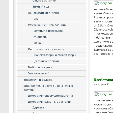
Садик в бутылке
Зимний сад
теплолюбивы
Ландшафтный дизайн
лучей. Относ
Размеры раст
Газон
зависимости 
Размещение и композиции
от 2,5см (Gym
(Gymnocalyci
Растения в интерьере
плоскошаров
Сухоцветы
к болезням и
цветут уже в 
Балкон
продолжается
Инструменты и химикаты
держатся до 
разнообразной
Биорегуляторы и стимуляторы
Цветочные горшки
Выбор и покупка
Это интересно!
Вредители и болезни
Клейстока
Категории:
К
Энциклопедия цветов и комнатных
растений
Декоративноцветущие растения
привлекател
Декоративнолистные растения
видов по дос
Деревья
начинают об
цветками. Уд