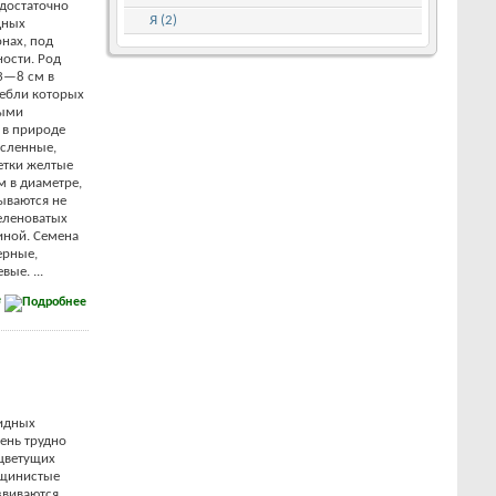
 достаточно
Я (2)
дных
нах, под
ости. Род
3—8 см в
тебли которых
ными
 в природе
сленные,
етки желтые
м в диаметре,
ываются не
еленоватых
иной. Семена
ерные,
ые. ...
е
идных
чень трудно
 цветущих
рщинистые
звиваются