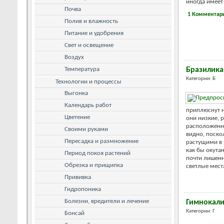
иногда имеет 
Почва
1 Комментар
Полив и влажность
Питание и удобрения
Свет и освещение
Воздух
Температура
Бразилика
Категории:
Б
Технологии и процессы
Выгонка
Календарь работ
приплюснут н
Цветение
они низкие, 
расположенны
Своими руками
видно, поско
Пересадка и размножение
растущими в 
как бы окута
Период покоя растений
почти лишенн
Обрезка и прищипка
светлые места
Прививка
Гидропоника
Болезни, вредители и лечение
Гимнокал
Категории:
Г
Бонсай