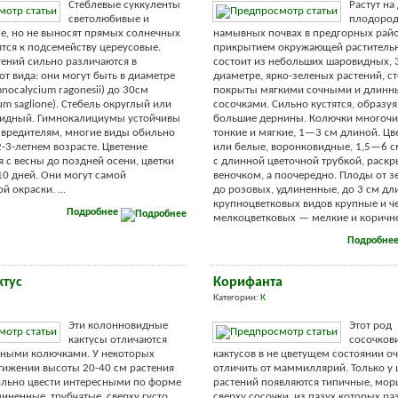
Стеблевые суккуленты
Растут на
светолюбивые и
плодоро
е, но не выносят прямых солнечных
намывных почвах в предгорных райо
ятся к подсемейству цереусовые.
прикрытием окружающей растительн
ений сильно различаются в
состоит из небольших шаровидных, 
от вида: они могут быть в диаметре
диаметре, ярко-зеленых растений, с
nocalycium ragonesii) до 30см
покрыты мягкими сочными и длин
um saglione). Стебель округлый или
сосочками. Сильно кустятся, образуя
идный. Гимнокалициумы устойчивы
большие дернины. Колючки многочи
 вредителям, многие виды обильно
тонкие и мягкие, 1—3 см длиной. Цв
2-3-летнем возрасте. Цветение
или белые, воронковидные, 1,5—6 с
 с весны до поздней осени, цветки
с длинной цветочной трубкой, раскр
10 дней. Они могут самой
веночком, а поочередно. Плоды от з
 окраски. ...
до розовых, удлиненные, до 3 см дл
крупноцветковых видов крупные и ч
Подробнее
мелкоцветковых — мелкие и коричнев
Подробне
ктус
Корифанта
Категории:
К
Эти колонновидные
Этот род
кактусы отличаются
сосочков
ьными колючками. У некоторых
кактусов в не цветущем состоянии о
тижении высоты 20-40 см растения
отличить от маммиллярий. Только у
ильно цвести интересными по форме
растений появляются типичные, мо
линенные, трубчатые, сверху густо
сверху сосочки, из пазух которых ра