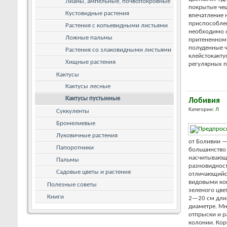
Лианы, ампельные, почвопокровные
покрытые че
Кустовидные растения
впечатление 
приспособле
Растения с копьевидными листьями
необходимо с
Ложные пальмы
притененном 
полуденные ч
Растения со злаковидными листьями
клейстокакту
Хищные растения
регулярных п
Кактусы
Кактусы лесные
Кактусы пустынные
Лобивия
Категории:
Л
Суккуленты
Бромелиевые
Луковичные растения
от Боливии —
Папоротники
большинство 
насчитывающ
Пальмы
разновидност
Садовые цветы и растения
отличающийс
видовыми кон
Полезные советы
зеленого цве
Книги
2—20 см длин
диаметре. М
отпрыски и р
колонии. Кор