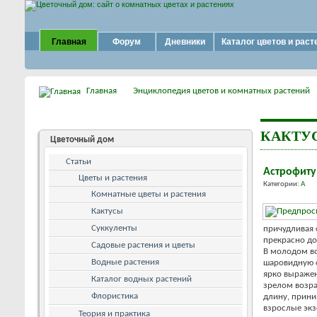
Главная
Форум
Дневники
Каталог цветов и раст
Главная
Энциклопедия цветов и комнатных растений
КАКТУ
Цветочный дом
Статьи
Астрофит
Цветы и растения
Категории:
А
Комнатные цветы и растения
Кактусы
Суккуленты
причудливая 
прекрасно до
Садовые растения и цветы
В молодом во
Водные растения
шаровидную ф
ярко выражен
Каталог водных растений
зрелом возра
Флористика
длину, прини
взрослые экз
Теория и практика