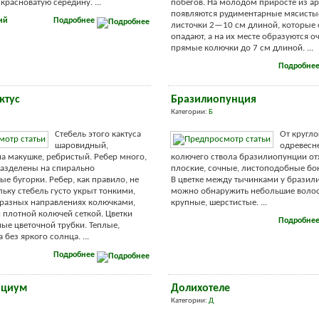
красноватую середину. ...
побегов. На молодом приросте из а
появляются рудиментарные мясисты
ий
Подробнее
листочки 2—10 см длиной, которые
опадают, а на их месте образуются о
прямые колючки до 7 см длиной. ...
Подробне
ктус
Бразилиопунция
Категории:
Б
Стебель этого кактуса
От кругло
шаровидный,
одревесн
а макушке, ребристый. Ребер много,
колючего ствола бразилиопунции от
разделены на спирально
плоские, сочные, листоподобные бо
е бугорки. Ребер, как правило, не
В цветке между тычинками у бразил
льку стебель густо укрыт тонкими,
можно обнаружить небольшие волос
разных направлениях колючками,
крупные, шерстистые. ...
н плотной колючей сеткой. Цветки
Подробне
ые цветочной трубки. Теплые,
 без яркого солнца. ...
Подробнее
ициум
Долихотеле
Категории:
Д