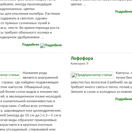
шуйками, иногда производящие
цветки. ...
надломанных, цветки
Подробне
ны для опыления колибри. Растения
одержать в светлом, однако
от прямых солнечных лучей в
асы, месте. Во время периода роста
сы требуют обильного полива и
одкормок удобрениями. ...
Подробнее
Лофофора
Категории:
Л
Название рода
Кактусы,
является анаграммой
пучки бе
 страны, где найдено подавляющее
шерстистых волосков (гребней) на а
этих кактусов. Обширный род,
Требуют много света и тепла, полив
ий более сотни видов и множество
Зимуют в сухих и холодных условиях. 
ей; в эволюционном плане молодой,
Подробне
я значительной изменчивостью и
трастами. Стебли всех оттенков
та, шаровидные или цилиндрические,
ой (иногда до 50 см дл.) и 3—5 см в
ногие виды образуют прикорневые
азрастаются в крупные плотные
ень утолщенный, стержневой или