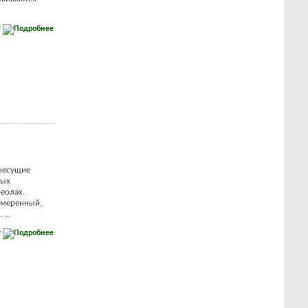
е
 несущие
лых
реолах.
 умеренный.
...
е