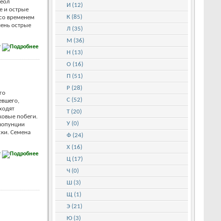
реол
И (12)
е и острые
К (85)
 со временем
чень острые
Л (35)
М (36)
е
Н (13)
О (16)
П (51)
Р (28)
го
С (52)
евшего,
ходят
Т (20)
ковые побеги.
У (0)
иопунции
ки. Семена
Ф (24)
Х (16)
е
Ц (17)
Ч (0)
Ш (3)
Щ (1)
Э (21)
Ю (3)