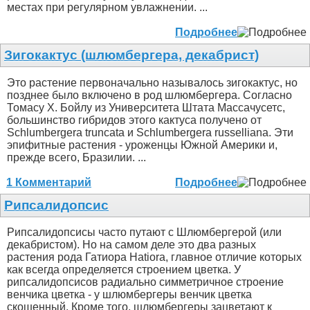
местах при регулярном увлажнении. ...
Подробнее
Зигокактус (шлюмбергера, декабрист)
Это растение первоначально называлось зигокактус, но
позднее было включено в род шлюмбергера. Согласно
Томасу Х. Бойлу из Университета Штата Массачусетс,
большинство гибридов этого кактуса получено от
Schlumbergera truncata и Schlumbergera russelliana. Эти
эпифитные растения - уроженцы Южной Америки и,
прежде всего, Бразилии. ...
1 Комментарий
Подробнее
Рипсалидопсис
Рипсалидопсисы часто путают с Шлюмбергерой (или
декабристом). Но на самом деле это два разных
растения рода Гатиора Hatiora, главное отличие которых
как всегда определяется строением цветка. У
рипсалидопсисов радиально симметричное строение
венчика цветка - у шлюмбергеры венчик цветка
скошенный. Кроме того, шлюмбергеры зацветают к