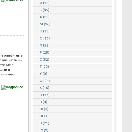
И (12)
К (85)
Л (35)
М (36)
Н (13)
О (16)
П (51)
Р (28)
ые эпифитные
С (52)
 с членистыми
етение в
Т (20)
ками и
У (0)
ния имеют
Ф (24)
е
Х (16)
Ц (17)
Ч (0)
Ш (3)
Щ (1)
Э (21)
Ю (3)