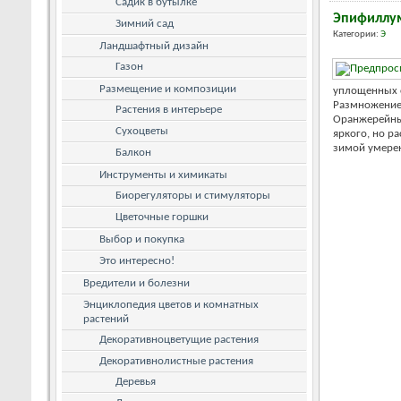
Садик в бутылке
Эпифиллу
Зимний сад
Категории:
Э
Ландшафтный дизайн
Газон
Размещение и композиции
уплощенных 
Размножение
Растения в интерьере
Оранжерейны
Сухоцветы
яркого, но р
зимой умеренн
Балкон
Инструменты и химикаты
Биорегуляторы и стимуляторы
Цветочные горшки
Выбор и покупка
Это интересно!
Вредители и болезни
Энциклопедия цветов и комнатных
растений
Декоративноцветущие растения
Декоративнолистные растения
Деревья