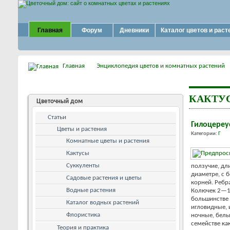
Главная
Форум
Дневники
Каталог цветов и раст
Главная
Энциклопедия цветов и комнатных растений
КАКТУ
Цветочный дом
Статьи
Гилоцереу
Цветы и растения
Категории:
Г
Комнатные цветы и растения
Кактусы
Суккуленты
ползучие, дли
диаметре, с
Садовые растения и цветы
корней. Ребр
Водные растения
Колючек 2—10
большинстве
Каталог водных растений
игловидные, и
Флористика
ночные, белы
семействе ка
Теория и практика