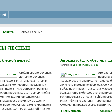
ений
Кактусы
Кактусы лесные
СЫ ЛЕСНЫЕ
с (лесной цереус)
Зигокактус (шлюмбергера, д
Категории:
Д
,
[Популярные]
,
З
,
Ш
Стебли светло-зеленых
Это расте
до темно-зеленых,
первонач
нные, до 3 м, и тонкие, 2—7 см в
называлось зигокактус, но позднее 
 большим количеством воздушных
включено в род шлюмбергера. Соглас
а в числе 3—4, с острыми гранями.
Бойлу из Университета Штата Массач
, они короткие, 0,1—1см длиной в
большинство гибридов этого кактуса
 мягкие, щетинковидные или
Schlumbergera truncata и Schlumberger
ногда вовсе отсутствуют. Цветки
Эти эпифитные растения - уроженц
е, воронковидные, самые крупные в
Америки и, прежде всего, Бразилии. .
ктусовых, 10—30 см длиной и такие
1 Комментарий
Подробне