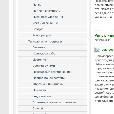
же в диаметр
Почва
помещениях 
отличаются б
Полив и влажность
себя даже в 
Питание и удобрения
увлажнении. .
Свет и освещение
Воздух
Температура
Рипсалидо
Категории:
Р
Технологии и процессы
Выгонка
Календарь работ
Шлюмбергеро
Цветение
деле это два
Hatiora, глав
Своими руками
определяется
Пересадка и размножение
рипсалидопс
строение вен
Период покоя растений
цветка скоше
Обрезка и прищипка
зацветают к р
название - д
Прививка
весной. Соот
Гидропоника
шлюмбергер - 
рипсалидопсис
Болезни, вредители и лечение
Бонсай