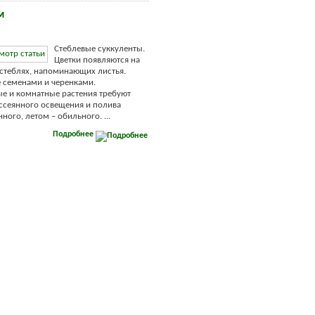
м
Стеблевые суккуленты.
Цветки появляются на
стеблях, напоминающих листья.
 семенами и черенками.
е и комнатные растения требуют
ассеянного освещения и полива
ого, летом – обильного. ...
Подробнее