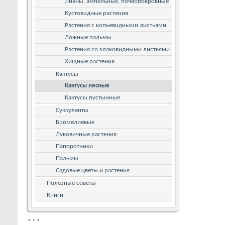
Лианы, ампельные, почвопокровные
Кустовидные растения
Растения с копьевидными листьями
Ложные пальмы
Растения со злаковидными листьями
Хищные растения
Кактусы
Кактусы лесные
Кактусы пустынные
Суккуленты
Бромелиевые
Луковичные растения
Папоротники
Пальмы
Садовые цветы и растения
Полезные советы
Книги
*
*
*