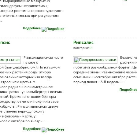
е. Выращиваемые в закрытых
гилоцереусы неприхотливы,
ыстрым ростом и хорошо чувствуют
затененных местах при регулярном
..
Подробнее
псис
Рипсалис
Категории:
Р
Рипсалидопсисы часто
Безлистн
путают с
растения
й (или декабристом). Но на самом
побегами разнообразной формы. Цв
 разных растения рода Гатиора
середине зимы. Размножение черен
ное отличие которых как всегда
семенами. В сентябре-октябре расте
 строением цветка. У
период покоя – 6-8 недель. ...
исов радиально симметричное
Подробне
чика цветка - у шлюмбергеры венчик
нный. Кроме того, шлюмбергеры
ождеству, от чего и получили свое
екабристы. Рипсалидопсисы цветут
ветственно период покоя у
в феврале - марте, у
ов с октября по январь. ...
Подробнее