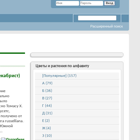
Расширенный поиск
Цветы и растения по алфавиту
екабрист)
[Популярные] (157)
А (79)
Б (36)
ние
ально
В (27)
было
Г (44)
но Томасу Х.
усетс,
Д (31)
 получено от
Е (2)
a russelliana.
ы Южной
Ж (4)
..
З (10)
е