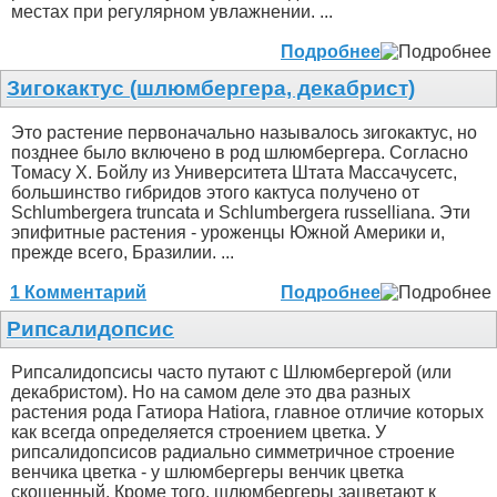
местах при регулярном увлажнении. ...
Подробнее
Зигокактус (шлюмбергера, декабрист)
Это растение первоначально называлось зигокактус, но
позднее было включено в род шлюмбергера. Согласно
Томасу Х. Бойлу из Университета Штата Массачусетс,
большинство гибридов этого кактуса получено от
Schlumbergera truncata и Schlumbergera russelliana. Эти
эпифитные растения - уроженцы Южной Америки и,
прежде всего, Бразилии. ...
1 Комментарий
Подробнее
Рипсалидопсис
Рипсалидопсисы часто путают с Шлюмбергерой (или
декабристом). Но на самом деле это два разных
растения рода Гатиора Hatiora, главное отличие которых
как всегда определяется строением цветка. У
рипсалидопсисов радиально симметричное строение
венчика цветка - у шлюмбергеры венчик цветка
скошенный. Кроме того, шлюмбергеры зацветают к