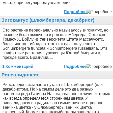
местах при регулярном увлажнении. ...
Подробнее
Зигокактус (шлюмбергера, декабрист)
Это растение первоначально называлось зигокактус, но
позднее было включено в род шлюмбергера. Согласно
Томасу Х. Бойлу из Университета Штата Массачусетс,
большинство гибридов этого кактуса получено от
Schlumbergera truncata и Schlumbergera russelliana. Эти
эпифитные растения - уроженцы Южной Америки и,
прежде всего, Бразилии. ...
1 Комментарий
Подробнее
Рипсалидопсис
Рипсалидопсисы часто путают с Шлюмбергерой (или
декабристом). Но на самом деле это два разных
растения рода Гатиора Hatiora, главное отличие которых
как всегда определяется строением цветка. У
рипсалидопсисов радиально симметричное строение
венчика цветка - у шлюмбергеры венчик цветка
скошенный. Кроме того, шлюмбергеры зацветают к