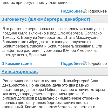
местах при регулярном увлажнении. ...
Подробнее
Зигокактус (шлюмбергера, декабрист)
Это растение первоначально называлось зигокактус, но
позднее было включено в род шлюмбергера. Согласно
Томасу Х. Бойлу из Университета Штата Массачусетс,
большинство гибридов этого кактуса получено от
Schlumbergera truncata и Schlumbergera russelliana. Эти
эпифитные растения - уроженцы Южной Америки и,
прежде всего, Бразилии. ...
1 Комментарий
Подробнее
Рипсалидопсис
Рипсалидопсисы часто путают с Шлюмбергерой (или
декабристом). Но на самом деле это два разных
растения рода Гатиора Hatiora, главное отличие которых
как всегда определяется строением цветка. У
рипсалидопсисов радиально симметричное строение
венчика цветка - у шлюмбергеры венчик цветка
скошенный. Кроме того, шлюмбергеры зацветают к