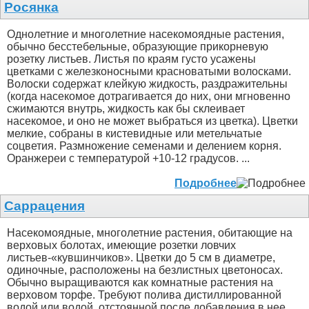
Росянка
Однолетние и многолетние насекомоядные растения,
обычно бесстебельные, образующие прикорневую
розетку листьев. Листья по краям густо усажены
цветками с железконосными красноватыми волосками.
Волоски содержат клейкую жидкость, раздражительны
(когда насекомое дотрагивается до них, они мгновенно
сжимаются внутрь, жидкость как бы склеивает
насекомое, и оно не может выбраться из цветка). Цветки
мелкие, собраны в кистевидные или метельчатые
соцветия. Размножение семенами и делением корня.
Оранжереи с температурой +10-12 градусов. ...
Подробнее
Саррацения
Насекомоядные, многолетние растения, обитающие на
верховых болотах, имеющие розетки ловчих
листьев-«кувшинчиков». Цветки до 5 см в диаметре,
одиночные, расположены на безлистных цветоносах.
Обычно выращиваются как комнатные растения на
верховом торфе. Требуют полива дистиллированной
водой или водой, отстоянной после добавления в нее