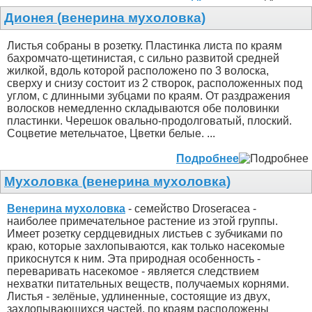
Дионея (венерина мухоловка)
Листья собраны в розетку. Пластинка листа по краям
бахромчато-щетинистая, с сильно развитой средней
жилкой, вдоль которой расположено по 3 волоска,
сверху и снизу состоит из 2 створок, расположенных под
углом, с длинными зубцами по краям. От раздражения
волосков немедленно складываются обе половинки
пластинки. Черешок овально-продолговатый, плоский.
Соцветие метельчатое, Цветки белые. ...
Подробнее
Мухоловка (венерина мухоловка)
Венерина мухоловка
- семейство Droseracea -
наиболее примечательное растение из этой группы.
Имеет розетку сердцевидных листьев с зубчиками по
краю, которые захлопываются, как только насекомые
прикоснутся к ним. Эта природная особенность -
переваривать насекомое - является следствием
нехватки питательных веществ, получаемых корнями.
Листья - зелёные, удлиненные, состоящие из двух,
захлопывающихся частей, по краям расположены