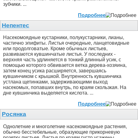
зубчики. ...
Подробнее
Непентес
Насекомоядные кустарники, полукустарники, лианы,
частично эпифиты. Листья очередные, ланцетовидные
или продолговатые. Кроме обычных листьев,
развиваются кувшинчатые листья. У последних -
верхняя часть удлиняется в тонкий длинный усик, с
помощью которого обвивается ветка дерева-хозяина,
затем конец усика расширяется, завершаясь
кувшинчиком с крышкой. Внутренность кувшинчика
устлана щетинками, задерживающими выход
насекомых, попавших внутрь, по краям скользкая. На
дне кувшинчика выделяется кислота. ...
Подробнее
Росянка
Однолетние и многолетние насекомоядные растения,
обычно бесстебельные, образующие прикорневую
розетку листьев. Листья по краям густо усажены