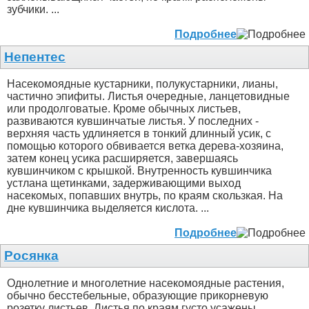
зубчики. ...
Подробнее
Непентес
Насекомоядные кустарники, полукустарники, лианы,
частично эпифиты. Листья очередные, ланцетовидные
или продолговатые. Кроме обычных листьев,
развиваются кувшинчатые листья. У последних -
верхняя часть удлиняется в тонкий длинный усик, с
помощью которого обвивается ветка дерева-хозяина,
затем конец усика расширяется, завершаясь
кувшинчиком с крышкой. Внутренность кувшинчика
устлана щетинками, задерживающими выход
насекомых, попавших внутрь, по краям скользкая. На
дне кувшинчика выделяется кислота. ...
Подробнее
Росянка
Однолетние и многолетние насекомоядные растения,
обычно бесстебельные, образующие прикорневую
розетку листьев. Листья по краям густо усажены