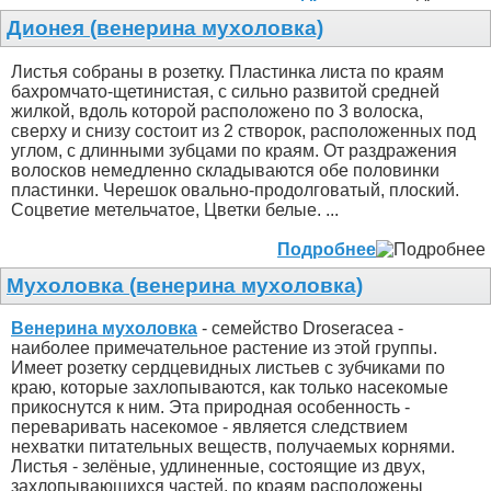
Дионея (венерина мухоловка)
Листья собраны в розетку. Пластинка листа по краям
бахромчато-щетинистая, с сильно развитой средней
жилкой, вдоль которой расположено по 3 волоска,
сверху и снизу состоит из 2 створок, расположенных под
углом, с длинными зубцами по краям. От раздражения
волосков немедленно складываются обе половинки
пластинки. Черешок овально-продолговатый, плоский.
Соцветие метельчатое, Цветки белые. ...
Подробнее
Мухоловка (венерина мухоловка)
Венерина мухоловка
- семейство Droseracea -
наиболее примечательное растение из этой группы.
Имеет розетку сердцевидных листьев с зубчиками по
краю, которые захлопываются, как только насекомые
прикоснутся к ним. Эта природная особенность -
переваривать насекомое - является следствием
нехватки питательных веществ, получаемых корнями.
Листья - зелёные, удлиненные, состоящие из двух,
захлопывающихся частей, по краям расположены