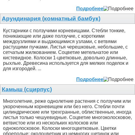
Подробнее
Арундинария (комнатный бамбук)
Кустарники с ползучими корневищами. Стебли тонкие,
поникающие или даже ползучие, с короткими
междоузлиями и выдающимися узлами, с ветвями
растущими пучками. Листья черешковые, небольшие, с
сетчатым жилкованием. Соцветие метельчатое или
кистевидное. Колоски 1-цветковые, довольно длинные,
рыхлые. Древесина используется для мелких поделок и
для изгородей. ...
Подробнее
Камыш (сцирпус)
Многолетние, реже однолетние растения с ползучим или
укороченным корневищем или без него. Стебли почти
цилиндрические или трехгранные, облиственные, иногда
листья только чешуевидные. Соцветие многоколосковое,
ветвистое или из нескольких колосков или
одноколосковое. Колоски многоцветковые. Цветки
обоеполые; околоцветник из немногих щетинок или