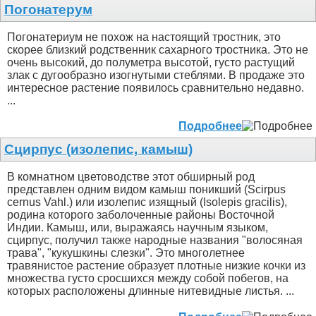
Погонатерум
Погонатериум не похож на настоящий тростник, это
скорее близкий родственник сахарного тростника. Это не
очень высокий, до полуметра высотой, густо растущий
злак с дугообразно изогнутыми стеблями. В продаже это
интересное растение появилось сравнительно недавно.
...
Подробнее
Сцирпус (изолепис, камыш)
В комнатном цветоводстве этот обширный род
представлен одним видом камыш поникший (Scirpus
сеrnus Vahl.) или изолепис изящный (Isolepis gracilis),
родина которого заболоченные районы Восточной
Индии. Камыш, или, выражаясь научным языком,
сцирпус, получил также народные названия "волосяная
трава", "кукушкины слезки". Это многолетнее
травянистое растение образует плотные низкие кочки из
множества густо сросшихся между собой побегов, на
которых расположены длинные нитевидные листья. ...