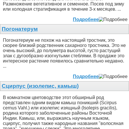
Размножение вегетативное и семенное. Посев под зиму
или холодная стратификация в течение 3-х месяцев. ...
Подробнее
Погонатерум
Погонатериум не похож на настоящий тростник, это
скорее близкий родственник сахарного тростника. Это не
очень высокий, до полуметра высотой, густо растущий
злак с дугообразно изогнутыми стеблями. В продаже это
интересное растение появилось сравнительно недавно.
...
Подробнее
Сцирпус (изолепис, камыш)
В комнатном цветоводстве этот обширный род
представлен одним видом камыш поникший (Scirpus
сеrnus Vahl.) или изолепис изящный (Isolepis gracilis),
родина которого заболоченные районы Восточной
Индии. Камыш, или, выражаясь научным языком,
сцирпус, получил также народные названия "волосяная
трава", "кукушкины слезки". Это многолетнее