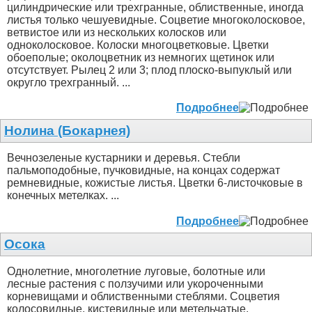
цилиндрические или трехгранные, облиственные, иногда
листья только чешуевидные. Соцветие многоколосковое,
ветвистое или из нескольких колосков или
одноколосковое. Колоски многоцветковые. Цветки
обоеполые; околоцветник из немногих щетинок или
отсутствует. Рылец 2 или 3; плод плоско-выпуклый или
округло трехгранный. ...
Подробнее
Нолина (Бокарнея)
Вечнозеленые кустарники и деревья. Стебли
пальмоподобные, пучковидные, на концах содержат
ремневидные, кожистые листья. Цветки 6-листочковые в
конечных метелках. ...
Подробнее
Осока
Однолетние, многолетние луговые, болотные или
лесные растения с ползучими или укороченными
корневищами и облиственными стеблями. Соцветия
колосовидные, кистевидные или метельчатые.