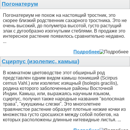
Погонатерум
Погонатериум не похож на настоящий тростник, это
скорее близкий родственник сахарного тростника. Это не
очень высокий, до полуметра высотой, густо растущий
злак с дугообразно изогнутыми стеблями. В продаже это
интересное растение появилось сравнительно недавно.
...
Подробнее
Сцирпус (изолепис, камыш)
В комнатном цветоводстве этот обширный род
представлен одним видом камыш поникший (Scirpus
сеrnus Vahl.) или изолепис изящный (Isolepis gracilis),
родина которого заболоченные районы Восточной
Индии. Камыш, или, выражаясь научным языком,
сцирпус, получил также народные названия "волосяная
трава", "кукушкины слезки". Это многолетнее
травянистое растение образует плотные низкие кочки из
множества густо сросшихся между собой побегов, на
которых расположены длинные нитевидные листья. ...