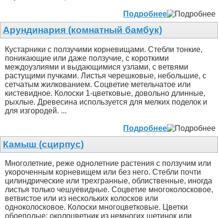
Подробнее
Арундинария (комнатный бамбук)
Кустарники с ползучими корневищами. Стебли тонкие,
поникающие или даже ползучие, с короткими
междоузлиями и выдающимися узлами, с ветвями
растущими пучками. Листья черешковые, небольшие, с
сетчатым жилкованием. Соцветие метельчатое или
кистевидное. Колоски 1-цветковые, довольно длинные,
рыхлые. Древесина используется для мелких поделок и
для изгородей. ...
Подробнее
Камыш (сцирпус)
Многолетние, реже однолетние растения с ползучим или
укороченным корневищем или без него. Стебли почти
цилиндрические или трехгранные, облиственные, иногда
листья только чешуевидные. Соцветие многоколосковое,
ветвистое или из нескольких колосков или
одноколосковое. Колоски многоцветковые. Цветки
обоеполые; околоцветник из немногих щетинок или