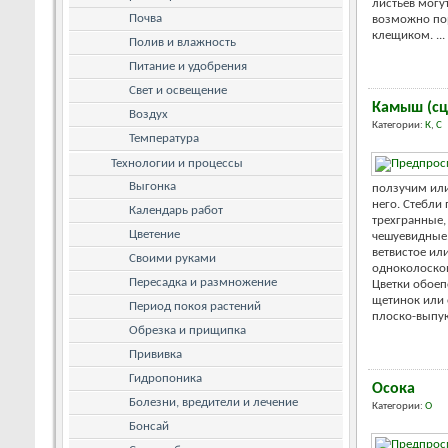
листьев могут
Почва
возможно по
клещиком. ...
Полив и влажность
Питание и удобрения
Свет и освещение
Камыш (сц
Воздух
Категории:
К
,
С
Температура
Технологии и процессы
Выгонка
ползучим ил
него. Стебли
Календарь работ
трехгранные,
Цветение
чешуевидные.
ветвистое ил
Своими руками
одноколосков
Пересадка и размножение
Цветки обоеп
щетинок или о
Период покоя растений
плоско-выпук
Обрезка и прищипка
Прививка
Гидропоника
Осока
Болезни, вредители и лечение
Категории:
О
Бонсай