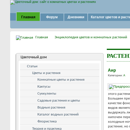
Главная
Форум
Дневники
Каталог цветов и раст
Главная
Энциклопедия цветов и комнатных растений
РАСТЕ
Цветочный дом
Статьи
Аир
Цветы и растения
Категории:
А
Комнатные цветы и растения
Кактусы
Суккуленты
этого растен
Большим пре
Садовые растения и цветы
качестве фон
Водные растения
видов являет
выдержать лю
Каталог водных растений
нипочем пере
Флористика
холодные ноч
растение, но
Теория и практика