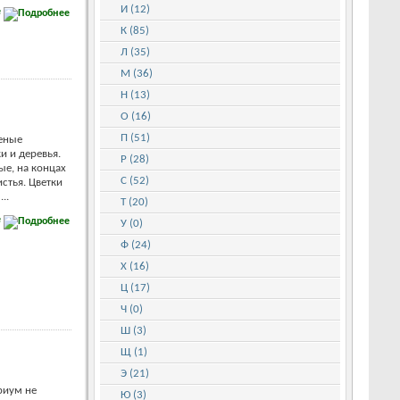
И (12)
е
К (85)
Л (35)
М (36)
Н (13)
О (16)
П (51)
еные
и и деревья.
Р (28)
е, на концах
С (52)
стья. Цветки
..
Т (20)
е
У (0)
Ф (24)
Х (16)
Ц (17)
Ч (0)
Ш (3)
Щ (1)
Э (21)
риум не
Ю (3)