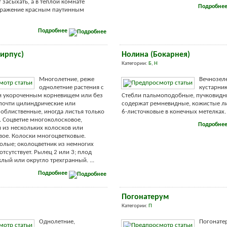
 засыхать, а в теплой комнате
Подробне
ражение красным паутинным
Подробнее
ирпус)
Нолина (Бокарнея)
Категории:
Б
,
Н
Многолетние, реже
Вечнозел
однолетние растения с
кустарник
и укороченным корневищем или без
Стебли пальмоподобные, пучковидны
 почти цилиндрические или
содержат ремневидные, кожистые ли
 облиственные, иногда листья только
6-листочковые в конечных метелках. .
 Соцветие многоколосковое,
Подробне
и из нескольких колосков или
ое. Колоски многоцветковые.
олые; околоцветник из немногих
тсутствует. Рылец 2 или 3; плод
лый или округло трехгранный. ...
Подробнее
Погонатерум
Категории:
П
Однолетние,
Погонате