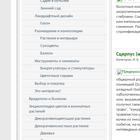
Садик в бутылке
болотные или
Зимний сад
укороченным
Ландшафтный дизайн
стеблями. Со
или метельча
Газон
семенное. По
Размещение и композиции
стратификация
Растения в интерьере
Сухоцветы
Балкон
Сцирпус (
Категории:
И
,
К
,
Инструменты и химикаты
Биорегуляторы и стимуляторы
Цветочные горшки
обширный ро
Выбор и покупка
поникший (Sci
изящный (Isol
Это интересно!
заболоченны
Вредители и болезни
или, выражая
получил такж
Энциклопедия цветов и комнатных
трава", "кук
растений
травянистое 
Декоративноцветущие растения
кочки из мно
побегов, на
Декоративнолистные растения
нитевидные ли
Деревья