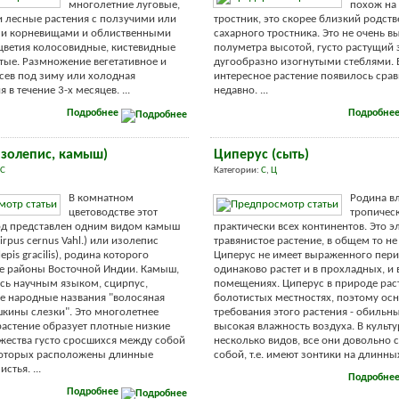
многолетние луговые,
похож на
 лесные растения с ползучими или
тростник, это скорее близкий родст
и корневищами и облиственными
сахарного тростника. Это не очень в
цветия колосовидные, кистевидные
полуметра высотой, густо растущий 
тые. Размножение вегетативное и
дугообразно изогнутыми стеблями. 
сев под зиму или холодная
интересное растение появилось сра
 в течение 3-х месяцев. ...
недавно. ...
Подробнее
Подробне
изолепис, камыш)
Циперус (сыть)
С
Категории:
С
,
Ц
В комнатном
Родина в
цветоводстве этот
тропичес
д представлен одним видом камыш
практически всех континентов. Это э
rpus сеrnus Vahl.) или изолепис
травянистое растение, в общем то не
epis gracilis), родина которого
Циперус не имеет выраженного пери
е районы Восточной Индии. Камыш,
одинаково растет и в прохладных, и 
сь научным языком, сцирпус,
помещениях. Циперус в природе раст
е народные названия "волосяная
болотистых местностях, поэтому ос
ушкины слезки". Это многолетнее
требования этого растения - обильн
растение образует плотные низкие
высокая влажность воздуха. В культу
жества густо сросшихся между собой
несколько видов, все они довольно
 которых расположены длинные
собой, т.е. имеют зонтики на длинных
стья. ...
Подробне
Подробнее