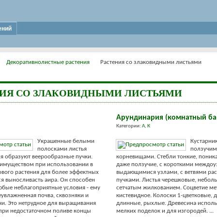
ений
Декоративнолистные растения
Растения со злаковидными листьями
НИЯ СО ЗЛАКОВИДНЫМИ ЛИСТЬЯМИ
Арундинария (комнатный ба
Категории:
А
,
К
Украшенные белыми
Кустарник
полосками листья
ползучи
ия образуют веерообразные пучки.
корневищами. Стебли тонкие, пони
имуществом при использовании в
даже ползучие, с короткими междоу
ового растения для более эффектных
выдающимися узлами, с ветвями ра
ся выносливасть аира. Он способен
пучками. Листья черешковые, неболь
бые неблагоприятные условия - ему
сетчатым жилкованием. Соцветие ме
увлажненная почва, сквозняки и
кистевидное. Колоски 1-цветковые, 
и. Это нетрудное для выращивания
длинные, рыхлые. Древесина исполь
 при недостаточном поливе концы
мелких поделок и для изгородей. ...