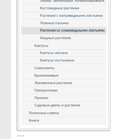
Лианы, ампельные, почвопокровные
Кустовидные растения
Растения с копьевидными листьями
Ложные пальмы
Растения со злаковидными листьями
Хищные растения
Кактусы
Кактусы лесные
Кактусы пустынные
Суккуленты
Бромелиевые
Луковичные растения
Папоротники
Пальмы
Садовые цветы и растения
Полезные советы
Книги
*
*
*