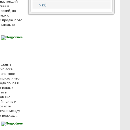
 настоящий
Я (2)
венник
ысокий, до
злак с
В продаже это
внительно
е
лажные
кие леса
легантное
 прихотливо.
ода покоя и
в теплых
ет в
новные
ый полив и
ре есть
 схожи между
 ножках. ...
е