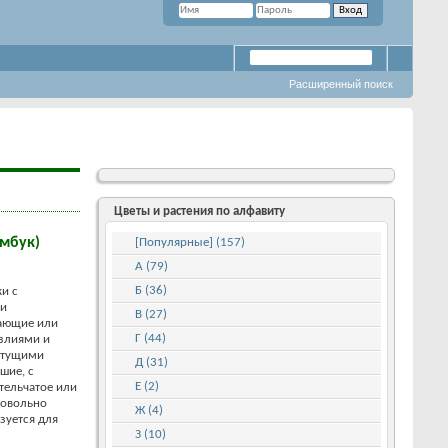
Расширенный поиск
Цветы и растения по алфавиту
мбук)
[Популярные] (157)
А (79)
Б (36)
и с
ми
В (27)
кающие или
Г (44)
злиями и
стущими
Д (31)
шие, с
Е (2)
тельчатое или
довольно
Ж (4)
зуется для
З (10)