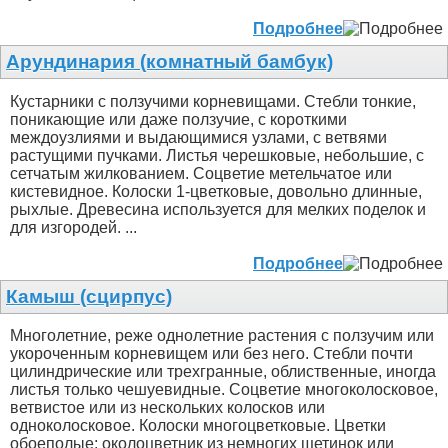
Подробнее
Арундинария (комнатный бамбук)
Кустарники с ползучими корневищами. Стебли тонкие,
поникающие или даже ползучие, с короткими
междоузлиями и выдающимися узлами, с ветвями
растущими пучками. Листья черешковые, небольшие, с
сетчатым жилкованием. Соцветие метельчатое или
кистевидное. Колоски 1-цветковые, довольно длинные,
рыхлые. Древесина используется для мелких поделок и
для изгородей. ...
Подробнее
Камыш (сцирпус)
Многолетние, реже однолетние растения с ползучим или
укороченным корневищем или без него. Стебли почти
цилиндрические или трехгранные, облиственные, иногда
листья только чешуевидные. Соцветие многоколосковое,
ветвистое или из нескольких колосков или
одноколосковое. Колоски многоцветковые. Цветки
обоеполые; околоцветник из немногих щетинок или