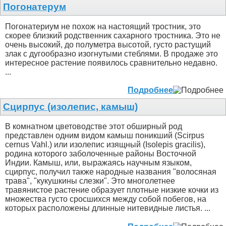
Погонатерум
Погонатериум не похож на настоящий тростник, это
скорее близкий родственник сахарного тростника. Это не
очень высокий, до полуметра высотой, густо растущий
злак с дугообразно изогнутыми стеблями. В продаже это
интересное растение появилось сравнительно недавно.
...
Подробнее
Сцирпус (изолепис, камыш)
В комнатном цветоводстве этот обширный род
представлен одним видом камыш поникший (Scirpus
сеrnus Vahl.) или изолепис изящный (Isolepis gracilis),
родина которого заболоченные районы Восточной
Индии. Камыш, или, выражаясь научным языком,
сцирпус, получил также народные названия "волосяная
трава", "кукушкины слезки". Это многолетнее
травянистое растение образует плотные низкие кочки из
множества густо сросшихся между собой побегов, на
которых расположены длинные нитевидные листья. ...