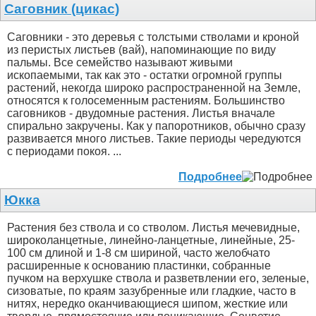
Саговник (цикас)
Саговники - это деревья с толстыми стволами и кроной
из перистых листьев (вай), напоминающие по виду
пальмы. Все семейство называют живыми
ископаемыми, так как это - остатки огромной группы
растений, некогда широко распространенной на Земле,
относятся к голосеменным растениям. Большинство
саговников - двудомные растения. Листья вначале
спирально закручены. Как у папоротников, обычно сразу
развивается много листьев. Такие периоды чередуются
с периодами покоя. ...
Подробнее
Юкка
Растения без ствола и со стволом. Листья мечевидные,
широколанцетные, линейно-ланцетные, линейные, 25-
100 см длиной и 1-8 см шириной, часто желобчато
расширенные к основанию пластинки, собранные
пучком на верхушке ствола и разветвлении его, зеленые,
сизоватые, по краям зазубренные или гладкие, часто в
нитях, нередко оканчивающиеся шипом, жесткие или