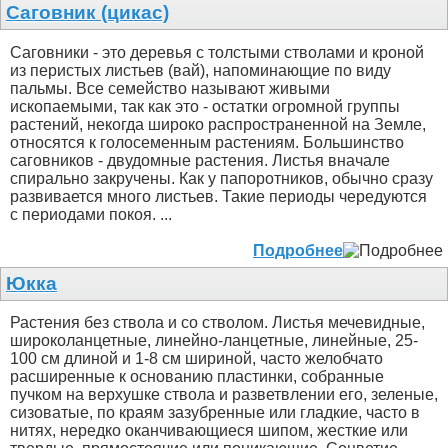
Саговник (цикас)
Саговники - это деревья с толстыми стволами и кроной
из перистых листьев (вай), напоминающие по виду
пальмы. Все семейство называют живыми
ископаемыми, так как это - остатки огромной группы
растений, некогда широко распространенной на Земле,
относятся к голосеменным растениям. Большинство
саговников - двудомные растения. Листья вначале
спирально закручены. Как у папоротников, обычно сразу
развивается много листьев. Такие периоды чередуются
с периодами покоя. ...
Подробнее
Юкка
Растения без ствола и со стволом. Листья мечевидные,
широколанцетные, линейно-ланцетные, линейные, 25-
100 см длиной и 1-8 см шириной, часто желобчато
расширенные к основанию пластинки, собранные
пучком на верхушке ствола и разветвлении его, зеленые,
сизоватые, по краям зазубренные или гладкие, часто в
нитях, нередко оканчивающиеся шипом, жесткие или