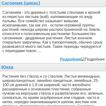
Саговник (цикас)
Саговники - это деревья с толстыми стволами и кроной
из перистых листьев (вай), напоминающие по виду
пальмы. Все семейство называют живыми
ископаемыми, так как это - остатки огромной группы
растений, некогда широко распространенной на Земле,
относятся к голосеменным растениям. Большинство
саговников - двудомные растения. Листья вначале
спирально закручены. Как у папоротников, обычно сразу
развивается много листьев. Такие периоды чередуются
с периодами покоя. ...
Подробнее
Юкка
Растения без ствола и со стволом. Листья мечевидные,
широколанцетные, линейно-ланцетные, линейные, 25-
100 см длиной и 1-8 см шириной, часто желобчато
расширенные к основанию пластинки, собранные
пучком на верхушке ствола и разветвлении его, зеленые,
сизоватые, по краям зазубренные или гладкие, часто в
нитях, нередко оканчивающиеся шипом, жесткие или