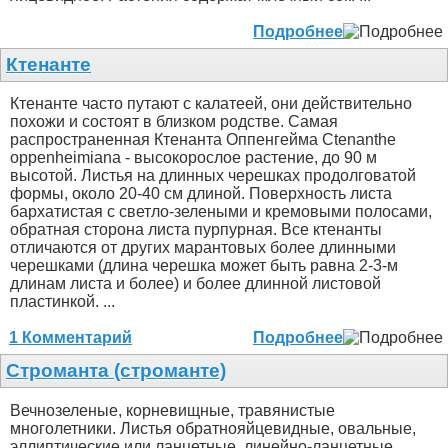
Подробнее
Ктенанте
Ктенанте часто путают с калатеей, они действительно
похожи и состоят в близком родстве. Самая
распространенная Ктенанта Оппенгейма Ctenanthe
oppenheimiana - высокорослое растение, до 90 м
высотой. Листья на длинных черешках продолговатой
формы, около 20-40 см длиной. Поверхность листа
бархатистая с светло-зелеными и кремовыми полосами,
обратная сторона листа пурпурная. Все ктенанты
отличаются от других марантовых более длинными
черешками (длина черешка может быть равна 2-3-м
длинам листа и более) и более длинной листовой
пластинкой. ...
1 Комментарий
Подробнее
Строманта (строманте)
Вечнозеленые, корневищные, травянистые
многолетники. Листья обратнояйцевидные, овальные,
эллиптические или ланцетные, линейно-ланцетные,