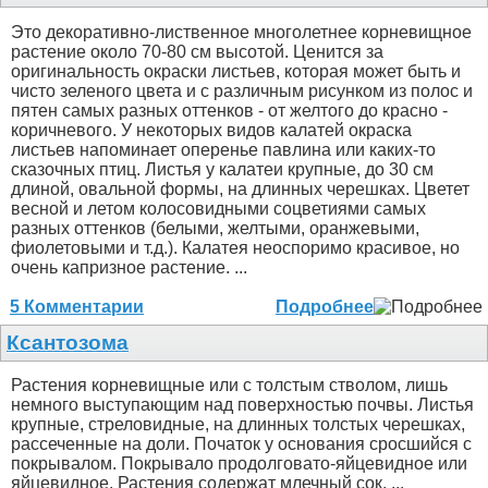
Это декоративно-лиственное многолетнее корневищное
растение около 70-80 см высотой. Ценится за
оригинальность окраски листьев, которая может быть и
чисто зеленого цвета и с различным рисунком из полос и
пятен самых разных оттенков - от желтого до красно -
коричневого. У некоторых видов калатей окраска
листьев напоминает оперенье павлина или каких-то
сказочных птиц. Листья у калатеи крупные, до 30 см
длиной, овальной формы, на длинных черешках. Цветет
весной и летом колосовидными соцветиями самых
разных оттенков (белыми, желтыми, оранжевыми,
фиолетовыми и т.д.). Калатея неоспоримо красивое, но
очень капризное растение. ...
5 Комментарии
Подробнее
Ксантозома
Растения корневищные или с толстым стволом, лишь
немного выступающим над поверхностью почвы. Листья
крупные, стреловидные, на длинных толстых черешках,
рассеченные на доли. Початок у основания сросшийся с
покрывалом. Покрывало продолговато-яйцевидное или
яйцевидное. Растения содержат млечный сок. ...