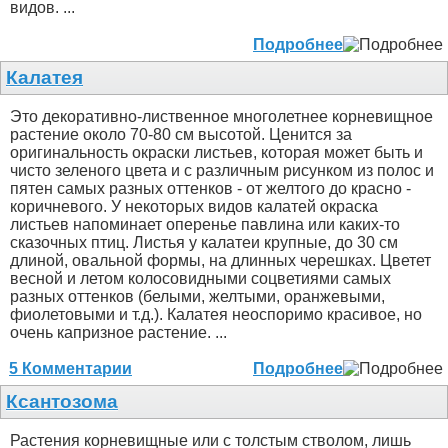
видов. ...
Подробнее
Калатея
Это декоративно-лиственное многолетнее корневищное
растение около 70-80 см высотой. Ценится за
оригинальность окраски листьев, которая может быть и
чисто зеленого цвета и с различным рисунком из полос и
пятен самых разных оттенков - от желтого до красно -
коричневого. У некоторых видов калатей окраска
листьев напоминает оперенье павлина или каких-то
сказочных птиц. Листья у калатеи крупные, до 30 см
длиной, овальной формы, на длинных черешках. Цветет
весной и летом колосовидными соцветиями самых
разных оттенков (белыми, желтыми, оранжевыми,
фиолетовыми и т.д.). Калатея неоспоримо красивое, но
очень капризное растение. ...
5 Комментарии
Подробнее
Ксантозома
Растения корневищные или с толстым стволом, лишь