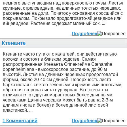
немного выступающим над поверхностью почвы. Листья
крупные, стреловидные, на длинных толстых черешках,
рассеченные на доли. Початок у основания сросшийся с
покрывалом. Покрывало продолговато-яйцевидное или
яйцевидное. Растения содержат млечный сок. ...
Подробнее
Ктенанте
Ктенанте часто путают с калатеей, они действительно
похожи и состоят в близком родстве. Самая
распространенная Ктенанта Оппенгейма Ctenanthe
oppenheimiana - высокорослое растение, до 90 м
высотой. Листья на длинных черешках продолговатой
формы, около 20-40 см длиной. Поверхность листа
бархатистая с светло-зелеными и кремовыми полосами,
обратная сторона листа пурпурная. Все ктенанты
отличаются от других марантовых более длинными
черешками (длина черешка может быть равна 2-3-м
длинам листа и более) и более длинной листовой
пластинкой. ...
1 Комментарий
Подробнее