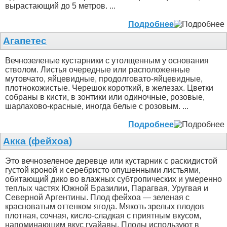
вырастающий до 5 метров. ...
Подробнее
Агапетес
Вечнозеленые кустарники с утолщенным у основания
стволом. Листья очередные или расположенные
мутовчато, яйцевидные, продолговато-яйцевидные,
плотнокожистые. Черешок короткий, в железах. Цветки
собраны в кисти, в зонтики или одиночные, розовые,
шарлахово-красные, иногда белые с розовым. ...
Подробнее
Акка (фейхоа)
Это вечнозеленое деревце или кустарник с раскидистой
густой кроной и серебристо опушенными листьями,
обитающий дико во влажных субтропических и умеренно
теплых частях Южной Бразилии, Парагвая, Уругвая и
Северной Аргентины. Плод фейхоа — зеленая с
красноватым оттенком ягода. Мякоть зрелых плодов
плотная, сочная, кисло-сладкая с приятным вкусом,
напоминающим вкус гуайавы. Плоды используют в