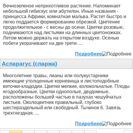
Вечнозеленое неприхотливое растение. Напоминает
небольшой гибискус или абутилон. Иные названия -
принцесса Африки, комнатная мальва. Растет быстро и
легко поддается формированию обрезкой. Цветение
продолжительное - с весны до осени. Цветки розовые,
поднимаются над листьями на длинных цветоножках.
Летом можно держать на открытом воздухе. Осенью
побеги укорачивают на две трети. ...
Подробнее
Аспарагус (спаржа)
Многолетние травы, лианы или полукустарники
имеющие утолщенные корневища и листоподобные
веточки-кладодии. Цветки мелкие, колокольчатые. Плоды
ягодообразные. Цветки однополые, двудомные,
расположены большей частью в пазухах чешуйчатых
листьев. Околоцветник правильный, глубоко
шестираздельный или свободный. Тычинок 6. Завязь
трехгнездная. ...
Подробнее