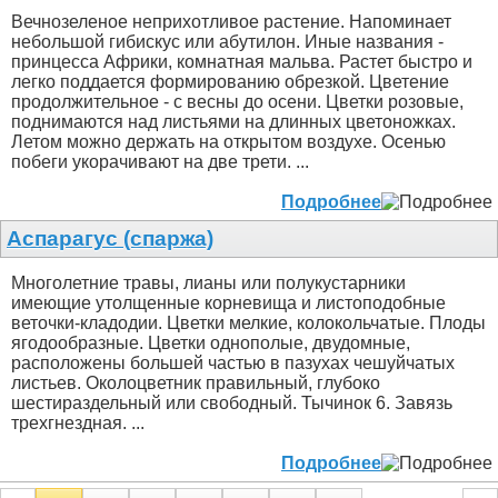
Вечнозеленое неприхотливое растение. Напоминает
небольшой гибискус или абутилон. Иные названия -
принцесса Африки, комнатная мальва. Растет быстро и
легко поддается формированию обрезкой. Цветение
продолжительное - с весны до осени. Цветки розовые,
поднимаются над листьями на длинных цветоножках.
Летом можно держать на открытом воздухе. Осенью
побеги укорачивают на две трети. ...
Подробнее
Аспарагус (спаржа)
Многолетние травы, лианы или полукустарники
имеющие утолщенные корневища и листоподобные
веточки-кладодии. Цветки мелкие, колокольчатые. Плоды
ягодообразные. Цветки однополые, двудомные,
расположены большей частью в пазухах чешуйчатых
листьев. Околоцветник правильный, глубоко
шестираздельный или свободный. Тычинок 6. Завязь
трехгнездная. ...
Подробнее