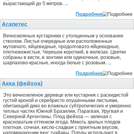
вырастающий до 5 метров. ...
Подробнее
Агапетес
Вечнозеленые кустарники с утолщенным у основания
стволом. Листья очередные или расположенные
мутовчато, яйцевидные, продолговато-яйцевидные,
плотнокожистые. Черешок короткий, в железах. Цветки
собраны в кисти, в зонтики или одиночные, розовые,
шарлахово-красные, иногда белые с розовым. ...
Подробнее
Акка (фейхоа)
Это вечнозеленое деревце или кустарник с раскидистой
густой кроной и серебристо опушенными листьями,
обитающий дико во влажных субтропических и умеренно
теплых частях Южной Бразилии, Парагвая, Уругвая и
Северной Аргентины. Плод фейхоа — зеленая с
красноватым оттенком ягода. Мякоть зрелых плодов
плотная, сочная, кисло-сладкая с приятным вкусом,
напоминающим вкус гуайавы. Плоды используют в