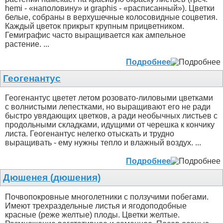
hemi - «наполовину» и graphis - «расписанный»). Цветки
белые, собраны в верхушечные колосовидные соцветия.
Каждый цветок прикрыт крупным прицветником.
Гемиграфис часто выращивается как ампельное
растение. ...
Подробнее
Геогенантус
Геогенантус цветет летом розовато-лиловыми цветками
с волнистыми лепестками, но выращивают его не ради
быстро увядающих цветков, а ради необычных листьев с
продольными складками, идущими от черешка к кончику
листа. Геогенантус нелегко отыскать и трудно
выращивать - ему нужны тепло и влажный воздух. ...
Подробнее
Дюшенея (дюшения)
Почвопокровные многолетники с ползучими побегами.
Имеют трехраздельные листья и ягодоподобные
красные (реже желтые) плоды. Цветки желтые.