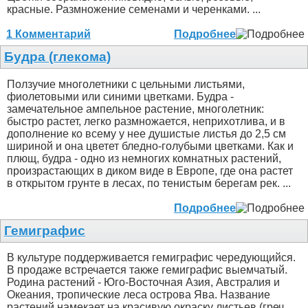
красные. Размножение семенами и черенками. ...
1 Комментарий
Подробнее
Будра (глекома)
Ползучие многолетники с цельными листьями,
фиолетовыми или синими цветками. Будра -
замечательное ампельное растение, многолетник:
быстро растет, легко размножается, неприхотлива, и в
дополнение ко всему у нее душистые листья до 2,5 см
шириной и она цветет бледно-голубыми цветками. Как и
плющ, будра - одно из немногих комнатных растений,
произрастающих в диком виде в Европе, где она растет
в открытом грунте в лесах, по тенистым берегам рек. ...
Подробнее
Гемиграфис
В культуре поддерживается гемиграфис чередующийся.
В продаже встречается также гемиграфис выемчатый.
Родина растений - Юго-Восточная Азия, Австралия и
Океания, тропические леса острова Ява. Название
растений намекает на красивую окраску листьев (греч.