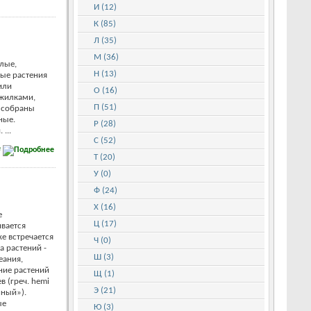
И (12)
К (85)
Л (35)
М (36)
лые,
Н (13)
тые растения
или
О (16)
 жилками,
П (51)
 собраны
ные.
Р (28)
...
С (52)
е
Т (20)
У (0)
Ф (24)
Х (16)
е
Ц (17)
вается
е встречается
Ч (0)
 растений -
Ш (3)
еания,
ние растений
Щ (1)
в (греч. hemi
Э (21)
нный»).
ые
Ю (3)