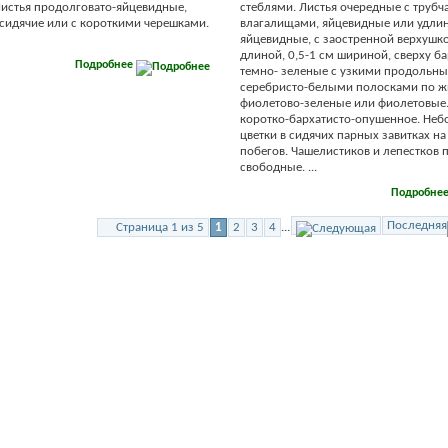
истья продолговато-яйцевидные,
стеблями. Листья очередные с труб
сидячие или с короткими черешками.
влагалищами, яйцевидные или удли
яйцевидные, с заостренной верхушко
длиной, 0,5-1 см шириной, сверху ба
Подробнее
темно- зеленые с узкими продольн
серебристо-белыми полосками по ж
фиолетово-зеленые или фиолетовые.
коротко-бархатисто-опушенное. Не
цветки в сидячих парных завитках на
побегов. Чашелистиков и лепестков п
свободные. ...
Подробне
Последняя
Страница 1 из 5
1
2
3
4
...