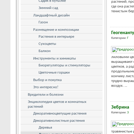
Садик в бутылке
растений, пр
где она расте
Зимний сад
тенистым бере
Ландшафтный дизайн
Газон
Размещение и композиции
Геогенант
Растения в интерьере
Категории:
Г
Сухоцветы
Балкон
лиловыми цве
Инструменты и химикаты
выращивают 
Биорегуляторы и стимуляторы
цветков, а р
продольными
Цветочные горшки
кончику листа
Выбор и покупка
трудно выращ
воздух. ...
Это интересно!
Вредители и болезни
Энциклопедия цветов и комнатных
растений
Зебрина
Категории:
З
Декоративноцветущие растения
Декоративнолистные растения
Деревья
травянистые 