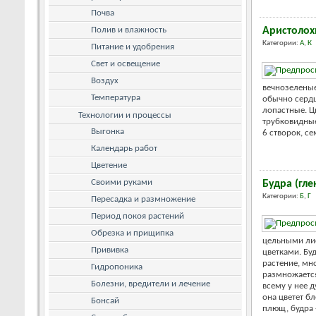
Почва
Полив и влажность
Аристолох
Категории:
А
,
К
Питание и удобрения
Свет и освещение
Воздух
вечнозеленые
Температура
обычно сердц
лопастные. Ц
Технологии и процессы
трубковидные
Выгонка
6 створок, се
Календарь работ
Цветение
Своими руками
Будра (гле
Категории:
Б
,
Г
Пересадка и размножение
Период покоя растений
Обрезка и прищипка
цельными ли
Прививка
цветками. Бу
растение, мно
Гидропоника
размножается
Болезни, вредители и лечение
всему у нее 
она цветет б
Бонсай
плющ, будра 