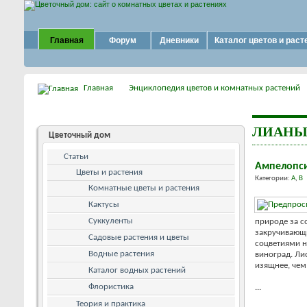
Главная
Форум
Дневники
Каталог цветов и раст
Главная
Энциклопедия цветов и комнатных растений
ЛИАНЫ
Цветочный дом
Статьи
Ампелопси
Цветы и растения
Категории:
А
,
В
Комнатные цветы и растения
Кактусы
Суккуленты
природе за с
закручивающ
Садовые растения и цветы
соцветиями 
Водные растения
виноград. Ли
изящнее, чем
Каталог водных растений
Флористика
...
Теория и практика