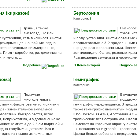
ия (кирказон)
Бертолония
Категории:
Б
Травы, а также
Низкорос
листопадные или
травянис
 кустарники, есть вьющиеся. Листья
и полукустарники. Листья овальные 
евидные, цельнокрайние, редко
продолговатые, с 3-9 продольными
ветки пазушные, симметричные,
нередко разноокрашенными. Цветки
. Плод - коробочка, разделенная на
зонтиковидно, белые, розовые, крас
мян много. ...
Размножение семенами и черенками. 
Подробнее
1 Комментарий
Подробне
кома)
Гемиграфис
Категории:
Г
Ползучие
В культур
многолетники с
поддержи
стьями, фиолетовыми или синими
гемиграфис чередующийся. В продаж
дра - замечательное ампельное
также гемиграфис выемчатый. Родина
голетник: быстро растет, легко
Юго-Восточная Азия, Австралия и Ок
, неприхотлива, и в дополнение ко
тропические леса острова Ява. Назва
душистые листья до 2,5 см шириной и
намекает на красивую окраску листье
ледно-голубыми цветками. Как и
- «наполовину» и graphis - «расписа
- одно из немногих комнатных
Цветки белые, собраны в верхушечн