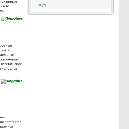
ток прикрыт
Я (2)
 часто
. ...
е
ровные
ники с
здельные
еже желтые)
 вегетативное
а холодная
...
е
нее
ое растение с
ющимися