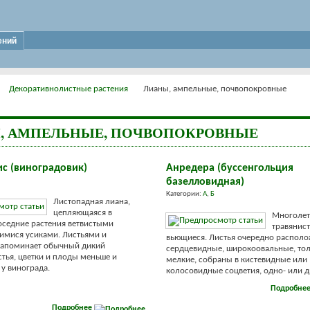
ений
Декоративнолистные растения
Лианы, ампельные, почвопокровные
, АМПЕЛЬНЫЕ, ПОЧВОПОКРОВНЫЕ
с (виноградовик)
Анредера (буссенгольция
базелловидная)
Категории:
А
,
Б
Листопадная лиана,
цепляющаяся в
Многолет
оседние растения ветвистыми
травянист
имися усиками. Листьями и
вьющиеся. Листья очередно распол
напоминает обычный дикий
сердцевидные, широкоовальные, тол
стья, цветки и плоды меньше и
мелкие, собраны в кистевидные или
 у винограда.
колосовидные соцветия, одно- или дв
Подробне
Подробнее