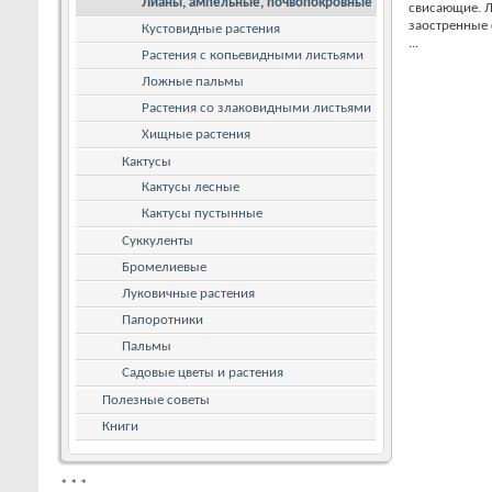
Лианы, ампельные, почвопокровные
свисающие. Л
заостренные 
Кустовидные растения
...
Растения с копьевидными листьями
Ложные пальмы
Растения со злаковидными листьями
Хищные растения
Кактусы
Кактусы лесные
Кактусы пустынные
Суккуленты
Бромелиевые
Луковичные растения
Папоротники
Пальмы
Садовые цветы и растения
Полезные советы
Книги
*
*
*