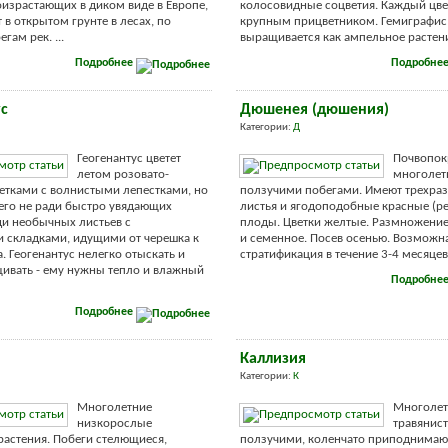
оизрастающих в диком виде в Европе,
колосовидные соцветия. Каждый цве
т в открытом грунте в лесах, по
крупным прицветником. Гемиграфис
гам рек. ...
выращивается как ампельное растение
Подробнее
Подробне
ус
Дюшенея (дюшения)
Категории:
Д
Геогенантус цветет
Почвопок
летом розовато-
многолет
тками с волнистыми лепестками, но
ползучими побегами. Имеют трехра
его не ради быстро увядающих
листья и ягодоподобные красные (р
ади необычных листьев с
плоды. Цветки желтые. Размножение
 складками, идущими от черешка к
и семенное. Посев осенью. Возможн
. Геогенантус нелегко отыскать и
стратификация в течение 3-4 месяцев. 
ивать - ему нужны тепло и влажный
Подробне
Подробнее
Каллизия
Категории:
К
Многолетние
Многолет
низкорослые
травянист
растения. Побеги стелющиеся,
ползучими, коленчато приподнима