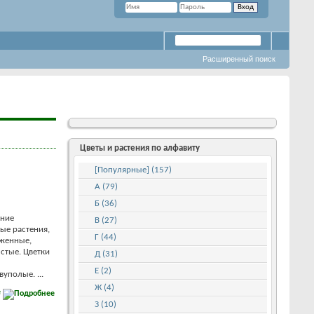
Расширенный поиск
Цветы и растения по алфавиту
[Популярные] (157)
А (79)
Б (36)
ние
В (27)
ые растения,
Г (44)
оженные,
стые. Цветки
Д (31)
Е (2)
уполые. ...
Ж (4)
е
З (10)