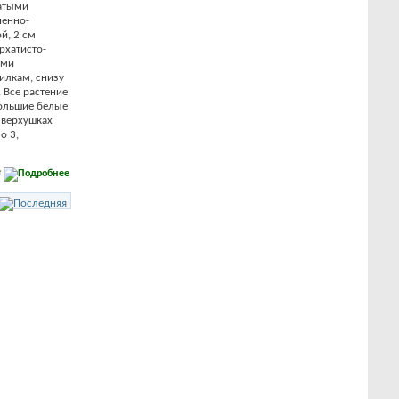
чатыми
ненно-
й, 2 см
рхатисто-
ыми
илкам, снизу
 Все растение
большие белые
 верхушках
о 3,
е