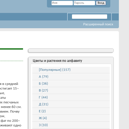
Расширенный поиск
Цветы и растения по алфавиту
[Популярные] (157)
А (79)
Б (36)
я в средней
стигает 15–
В (27)
ые,
Г (44)
гаты
их песчаных
Д (31)
 менее 60 см.
Е (2)
вием. Почву
ом,
Ж (4)
сфат по 200–
З (10)
саживают одно