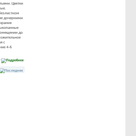
тьями. Цветки
тые.
 безлистном
ие дочерними
мирания
 Выкопанные
помещении до
оложительное
я с
ние 4-6
е