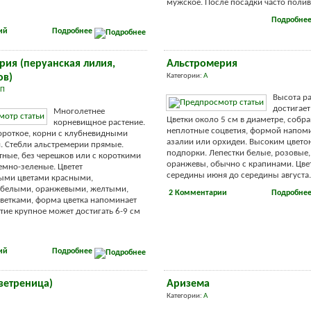
мужское. После посадки часто поливаю
Подробне
ий
Подробнее
рия (перуанская лилия,
Альстромерия
ов)
Категории:
А
П
Высота р
достигает
Многолетнее
Цветки около 5 см в диаметре, собр
корневищное растение.
неплотные соцветия, формой напом
ороткое, корни с клубневидными
азалии или орхидеи. Высоким цвет
. Стебли альстремерии прямые.
подпорки. Лепестки белые, розовые,
тные, без черешков или с короткими
оранжевы, обычно с крапинами. Цве
емно-зеленые. Цветет
середины июня до середины августа. 
ыми цветами красными,
 белыми, оранжевыми, желтыми,
2 Комментарии
Подробне
ветками, форма цветка напоминает
тие крупное может достигать 6-9 см
ий
Подробнее
ветреница)
Аризема
Категории:
А