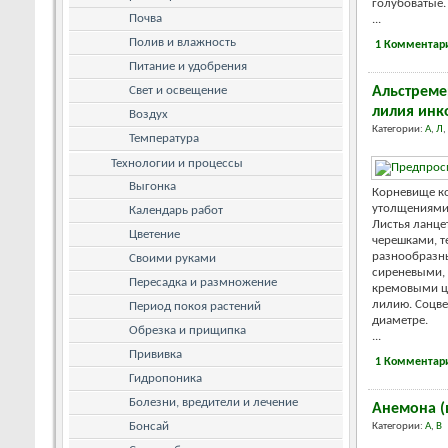
голубоватые.
Почва
...
Полив и влажность
1 Комментар
Питание и удобрения
Свет и освещение
Альстреме
лилия инк
Воздух
Категории:
А
,
Л
,
Температура
Технологии и процессы
Выгонка
Корневище к
утолщениями
Календарь работ
Листья ланце
Цветение
черешками, т
разнообразн
Своими руками
сиреневыми,
Пересадка и размножение
кремовыми ц
лилию. Соцве
Период покоя растений
диаметре.
Обрезка и прищипка
...
Прививка
1 Комментар
Гидропоника
Болезни, вредители и лечение
Анемона (
Бонсай
Категории:
А
,
В