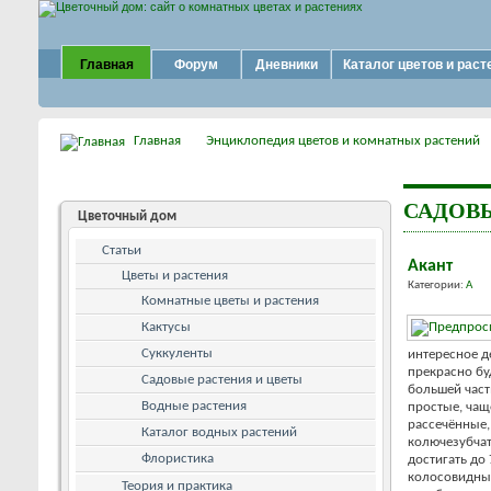
Главная
Форум
Дневники
Каталог цветов и раст
Главная
Энциклопедия цветов и комнатных растений
САДОВЫ
Цветочный дом
Статьи
Акант
Цветы и растения
Категории:
А
Комнатные цветы и растения
Кактусы
Суккуленты
интересное д
прекрасно бу
Садовые растения и цветы
большей част
Водные растения
простые, чащ
рассечённые,
Каталог водных растений
колючезубчат
Флористика
достигать до
колосовидные
Теория и практика