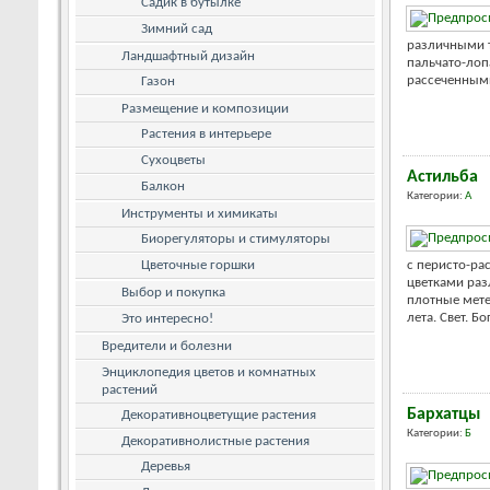
Садик в бутылке
Зимний сад
различными 
Ландшафтный дизайн
пальчато-лоп
рассеченными
Газон
Размещение и композиции
Растения в интерьере
Сухоцветы
Астильба
Балкон
Категории:
А
Инструменты и химикаты
Биорегуляторы и стимуляторы
Цветочные горшки
с перисто-р
цветками раз
Выбор и покупка
плотные мете
лета. Свет. Б
Это интересно!
Вредители и болезни
Энциклопедия цветов и комнатных
растений
Бархатцы
Декоративноцветущие растения
Категории:
Б
Декоративнолистные растения
Деревья