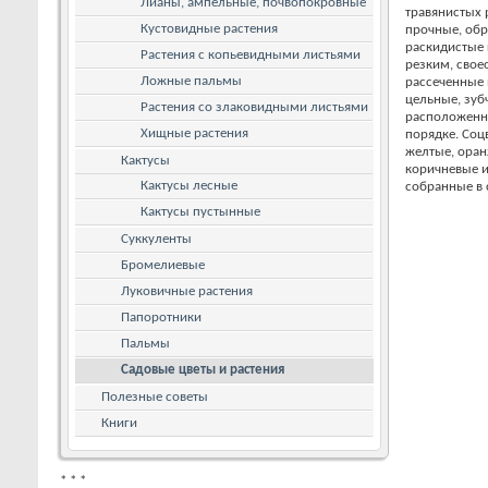
Лианы, ампельные, почвопокровные
травянистых 
Кустовидные растения
прочные, об
раскидистые 
Растения с копьевидными листьями
резким, свое
Ложные пальмы
рассеченные 
цельные, зуб
Растения со злаковидными листьями
расположенн
Хищные растения
порядке. Соц
желтые, оран
Кактусы
коричневые и
Кактусы лесные
собранные в 
Кактусы пустынные
Суккуленты
Бромелиевые
Луковичные растения
Папоротники
Пальмы
Садовые цветы и растения
Полезные советы
Книги
*
*
*