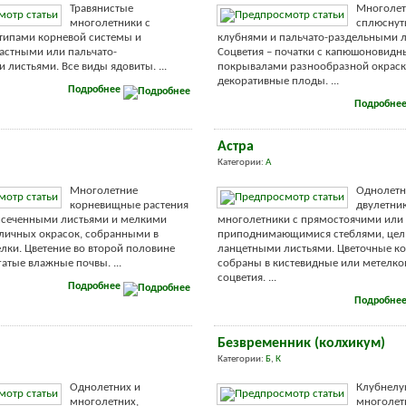
Травянистые
Многолет
многолетники с
сплюсну
типами корневой системы и
клубнями и пальчато-раздельными л
астными или пальчато-
Соцветия – початки с капюшоновид
 листьями. Все виды ядовиты. ...
покрывалами разнообразной окраск
декоративные плоды. ...
Подробнее
Подробне
Астра
Категории:
А
Многолетние
Однолетн
корневищные растения
двулетник
ассеченными листьями и мелкими
многолетники с прямостоячими или
личных окрасок, собранными в
приподнимающимися стеблями, це
лки. Цветение во второй половине
ланцетными листьями. Цветочные к
огатые влажные почвы. ...
собраны в кистевидные или метелк
соцветия. ...
Подробнее
Подробне
Безвременник (колхикум)
Категории:
Б
,
К
Однолетних и
Клубнелу
многолетних,
многолет