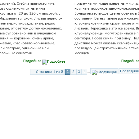
растений. Стебли прямостоячие,
приземными, чаще ланцетными, лис
разующие компактные или
крупные, воронковидно-колокольча
кустики от 20 до 120 см высотой, с
Большинство видов цветет осенью в
образным запахом. Листья перисто-
состоянии. Вегетативное размножен
или перисто-раздельные, редко
клубнелуковичками сразу после от
чатые, от светло- до темно-зеленых,
листьев. Пересадка в это же время.
ые супротивно или в очередном
клубнелуковицы могут храниться в 
ветия — корзинки, очень яркие,
сентября. Посев семян под зиму. П
жевые, красновато-коричневые,
действие может оказать скарификаци
ли пестрые, одиночные или
последующей стратификацией в тече
сложные соцветия. ...
месяцев. ...
Подробнее
Подробне
Последняя
Страница 1 из 8
1
2
3
4
...