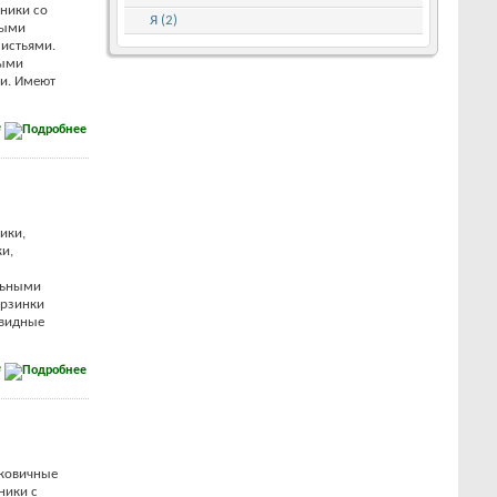
ники со
Я (2)
тыми
истьями.
ными
и. Имеют
е
ики,
и,
льными
орзинки
овидные
е
ковичные
ники с