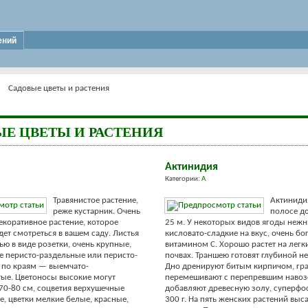
ений
Садовые цветы и растения
Е ЦВЕТЫ И РАСТЕНИЯ
Актинидия
Категории:
А
Травянистое растение,
Актиниди
реже кустарник. Очень
полосе до
екоративное растение, которое
25 м. У некоторых видов ягоды нежн
дет смотреться в вашем саду. Листья
кисловато-сладкие на вкус, очень бо
ью в виде розетки, очень крупные,
витамином С. Хорошо растет на легк
е перисто-раздельные или перисто-
почвах. Траншею готовят глубиной не
 по краям — выемчато-
Дно дренируют битым кирпичом, гра
ые. Цветоносы высокие могут
перемешивают с перепревшим навоз
 70-80 см, соцветия верхушечные
добавляют древесную золу, суперфо
, цветки мелкие белые, красные,
300 г. На пять женских растений вы