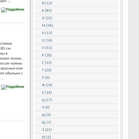
т. ...
И (12)
е
К (85)
Л (35)
М (36)
Н (13)
О (16)
астения
П (51)
 80 см.
аны в
Р (28)
инают лилии,
С (52)
оносам нужны
 красные или
Т (20)
тет обильно с
У (0)
...
Ф (24)
е
Х (16)
Ц (17)
Ч (0)
Ш (3)
Щ (1)
Э (21)
Ю (3)