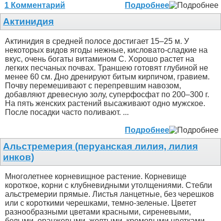
1 Комментарий
Подробнее
Актинидия
Актинидия в средней полосе достигает 15–25 м. У
некоторых видов ягоды нежные, кисловато-сладкие на
вкус, очень богаты витамином С. Хорошо растет на
легких песчаных почвах. Траншею готовят глубиной не
менее 60 см. Дно дренируют битым кирпичом, гравием.
Почву перемешивают с перепревшим навозом,
добавляют древесную золу, суперфосфат по 200–300 г.
На пять женских растений высаживают одно мужское.
После посадки часто поливают. ...
Подробнее
Альстремерия (перуанская лилия, лилия
инков)
Многолетнее корневищное растение. Корневище
короткое, корни с клубневидными утолщениями. Стебли
альстремерии прямые. Листья ланцетные, без черешков
или с короткими черешками, темно-зеленые. Цветет
разнообразными цветами красными, сиреневыми,
белыми, оранжевыми, желтыми, кремовыми цветками,