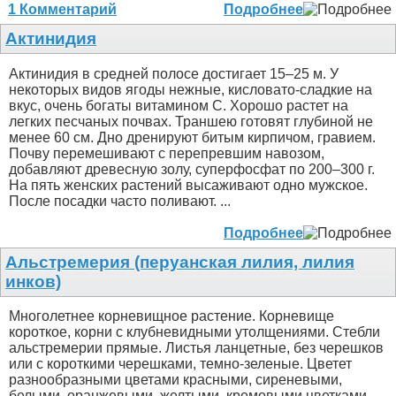
1 Комментарий
Подробнее
Актинидия
Актинидия в средней полосе достигает 15–25 м. У
некоторых видов ягоды нежные, кисловато-сладкие на
вкус, очень богаты витамином С. Хорошо растет на
легких песчаных почвах. Траншею готовят глубиной не
менее 60 см. Дно дренируют битым кирпичом, гравием.
Почву перемешивают с перепревшим навозом,
добавляют древесную золу, суперфосфат по 200–300 г.
На пять женских растений высаживают одно мужское.
После посадки часто поливают. ...
Подробнее
Альстремерия (перуанская лилия, лилия
инков)
Многолетнее корневищное растение. Корневище
короткое, корни с клубневидными утолщениями. Стебли
альстремерии прямые. Листья ланцетные, без черешков
или с короткими черешками, темно-зеленые. Цветет
разнообразными цветами красными, сиреневыми,
белыми, оранжевыми, желтыми, кремовыми цветками,