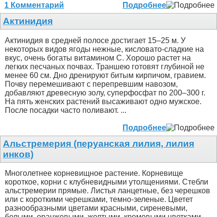
1 Комментарий
Подробнее
Актинидия
Актинидия в средней полосе достигает 15–25 м. У
некоторых видов ягоды нежные, кисловато-сладкие на
вкус, очень богаты витамином С. Хорошо растет на
легких песчаных почвах. Траншею готовят глубиной не
менее 60 см. Дно дренируют битым кирпичом, гравием.
Почву перемешивают с перепревшим навозом,
добавляют древесную золу, суперфосфат по 200–300 г.
На пять женских растений высаживают одно мужское.
После посадки часто поливают. ...
Подробнее
Альстремерия (перуанская лилия, лилия
инков)
Многолетнее корневищное растение. Корневище
короткое, корни с клубневидными утолщениями. Стебли
альстремерии прямые. Листья ланцетные, без черешков
или с короткими черешками, темно-зеленые. Цветет
разнообразными цветами красными, сиреневыми,
белыми, оранжевыми, желтыми, кремовыми цветками,