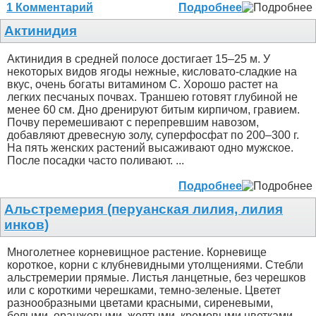
1 Комментарий
Подробнее
Актинидия
Актинидия в средней полосе достигает 15–25 м. У
некоторых видов ягоды нежные, кисловато-сладкие на
вкус, очень богаты витамином С. Хорошо растет на
легких песчаных почвах. Траншею готовят глубиной не
менее 60 см. Дно дренируют битым кирпичом, гравием.
Почву перемешивают с перепревшим навозом,
добавляют древесную золу, суперфосфат по 200–300 г.
На пять женских растений высаживают одно мужское.
После посадки часто поливают. ...
Подробнее
Альстремерия (перуанская лилия, лилия
инков)
Многолетнее корневищное растение. Корневище
короткое, корни с клубневидными утолщениями. Стебли
альстремерии прямые. Листья ланцетные, без черешков
или с короткими черешками, темно-зеленые. Цветет
разнообразными цветами красными, сиреневыми,
белыми, оранжевыми, желтыми, кремовыми цветками,