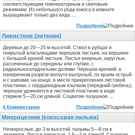
соответствующим температурным и световым
режимами. Из небольшого рода кокоса в комнате
выращивают только два вида. ...
Подробнее
Ливистона (латания)
Деревья до 20—25 м высотой. Ствол в рубцах и
покрытый влагалищами черешков листьев, на вершине
с большой кроной листьев. Листья веерные, округлые,
рассеченные до середины или глубже, с
радиальноскладчатыми долями. Черешок крепкий, в
поперечном разрезе вогнуто-выпуклый, по краям острый
и с шипами, на конце, в месте прикрепления листовой
пластинки, с сердцевидным язычком (передний гребень);
черешок удлиняется в листовой пластинке в виде
стержня 5—20 см длиной. Соцветие пазушное. ...
4 Комментарии
Подробнее
Микроцелюм (кокосовая пальма)
Низкорослые, до З м высотой, пальмы 5—8 см в
диаметре. Листья перистые, 1.5—2 м длиной. Соцветие