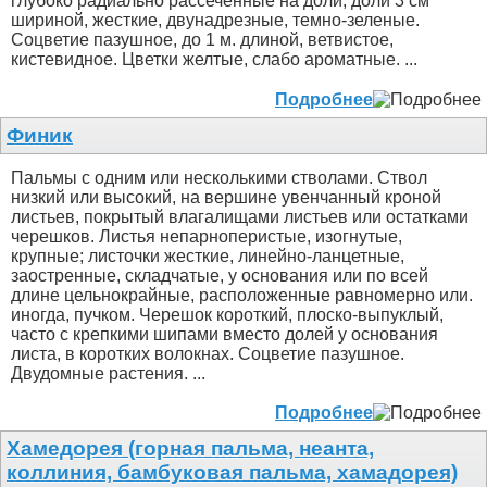
глубоко радиально рассеченные на доли; доли 3 см
шириной, жесткие, двунадрезные, темно-зеленые.
Соцветие пазушное, до 1 м. длиной, ветвистое,
кистевидное. Цветки желтые, слабо ароматные. ...
Подробнее
Финик
Пальмы с одним или несколькими стволами. Ствол
низкий или высокий, на вершине увенчанный кроной
листьев, покрытый влагалищами листьев или остатками
черешков. Листья непарноперистые, изогнутые,
крупные; листочки жесткие, линейно-ланцетные,
заостренные, складчатые, у основания или по всей
длине цельнокрайные, расположенные равномерно или.
иногда, пучком. Черешок короткий, плоско-выпуклый,
часто с крепкими шипами вместо долей у основания
листа, в коротких волокнах. Соцветие пазушное.
Двудомные растения. ...
Подробнее
Хамедорея (горная пальма, неанта,
коллиния, бамбуковая пальма, хамадорея)