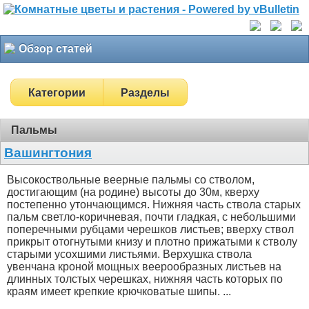
Обзор статей
Категории
Разделы
Пальмы
Вашингтония
Высокоствольные веерные пальмы со стволом,
достигающим (на родине) высоты до 30м, кверху
постепенно утончающимся. Нижняя часть ствола старых
пальм светло-коричневая, почти гладкая, с небольшими
поперечными рубцами черешков листьев; вверху ствол
прикрыт отогнутыми книзу и плотно прижатыми к стволу
старыми усохшими листьями. Верхушка ствола
увенчана кроной мощных веерообразных листьев на
длинных толстых черешках, нижняя часть которых по
краям имеет крепкие крючковатые шипы. ...