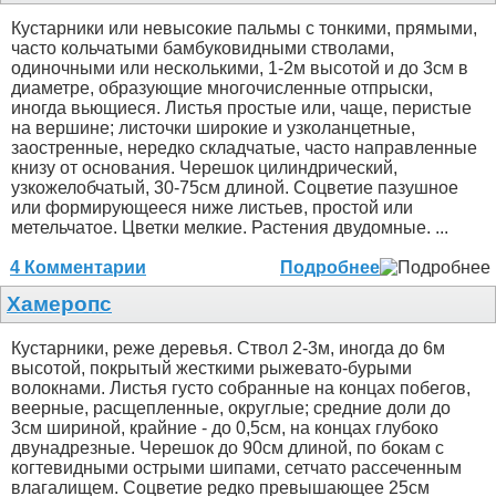
Кустарники или невысокие пальмы с тонкими, прямыми,
часто кольчатыми бамбуковидными стволами,
одиночными или несколькими, 1-2м высотой и до 3см в
диаметре, образующие многочисленные отпрыски,
иногда вьющиеся. Листья простые или, чаще, перистые
на вершине; листочки широкие и узколанцетные,
заостренные, нередко складчатые, часто направленные
книзу от основания. Черешок цилиндрический,
узкожелобчатый, 30-75см длиной. Соцветие пазушное
или формирующееся ниже листьев, простой или
метельчатое. Цветки мелкие. Растения двудомные. ...
4 Комментарии
Подробнее
Хамеропс
Кустарники, реже деревья. Ствол 2-3м, иногда до 6м
высотой, покрытый жесткими рыжевато-бурыми
волокнами. Листья густо собранные на концах побегов,
веерные, расщепленные, округлые; средние доли до
3см шириной, крайние - до 0,5см, на концах глубоко
двунадрезные. Черешок до 90см длиной, по бокам с
когтевидными острыми шипами, сетчато рассеченным
влагалищем. Соцветие редко превышающее 25см