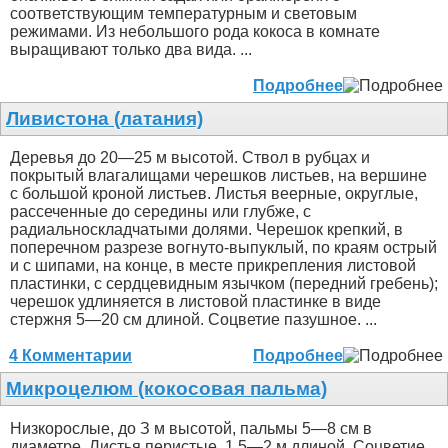
соответствующим температурным и световым
режимами. Из небольшого рода кокоса в комнате
выращивают только два вида. ...
Подробнее
Ливистона (латания)
Деревья до 20—25 м высотой. Ствол в рубцах и
покрытый влагалищами черешков листьев, на вершине
с большой кроной листьев. Листья веерные, округлые,
рассеченные до середины или глубже, с
радиальноскладчатыми долями. Черешок крепкий, в
поперечном разрезе вогнуто-выпуклый, по краям острый
и с шипами, на конце, в месте прикрепления листовой
пластинки, с сердцевидным язычком (передний гребень);
черешок удлиняется в листовой пластинке в виде
стержня 5—20 см длиной. Соцветие пазушное. ...
4 Комментарии
Подробнее
Микроцелюм (кокосовая пальма)
Низкорослые, до З м высотой, пальмы 5—8 см в
диаметре. Листья перистые, 1.5—2 м длиной. Соцветие