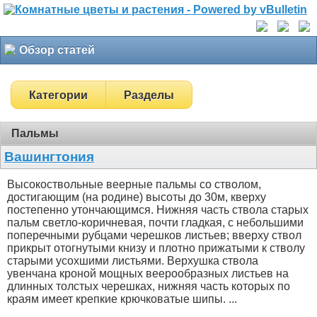
Обзор статей
Категории
Разделы
Пальмы
Вашингтония
Высокоствольные веерные пальмы со стволом,
достигающим (на родине) высоты до 30м, кверху
постепенно утончающимся. Нижняя часть ствола старых
пальм светло-коричневая, почти гладкая, с небольшими
поперечными рубцами черешков листьев; вверху ствол
прикрыт отогнутыми книзу и плотно прижатыми к стволу
старыми усохшими листьями. Верхушка ствола
увенчана кроной мощных веерообразных листьев на
длинных толстых черешках, нижняя часть которых по
краям имеет крепкие крючковатые шипы. ...