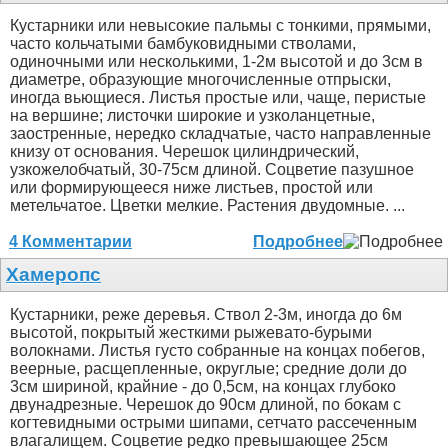
Кустарники или невысокие пальмы с тонкими, прямыми,
часто кольчатыми бамбуковидными стволами,
одиночными или несколькими, 1-2м высотой и до 3см в
диаметре, образующие многочисленные отпрыски,
иногда вьющиеся. Листья простые или, чаще, перистые
на вершине; листочки широкие и узколанцетные,
заостренные, нередко складчатые, часто направленные
книзу от основания. Черешок цилиндрический,
узкожелобчатый, 30-75см длиной. Соцветие пазушное
или формирующееся ниже листьев, простой или
метельчатое. Цветки мелкие. Растения двудомные. ...
4 Комментарии
Подробнее
Хамеропс
Кустарники, реже деревья. Ствол 2-3м, иногда до 6м
высотой, покрытый жесткими рыжевато-бурыми
волокнами. Листья густо собранные на концах побегов,
веерные, расщепленные, округлые; средние доли до
3см шириной, крайние - до 0,5см, на концах глубоко
двунадрезные. Черешок до 90см длиной, по бокам с
когтевидными острыми шипами, сетчато рассеченным
влагалищем. Соцветие редко превышающее 25см