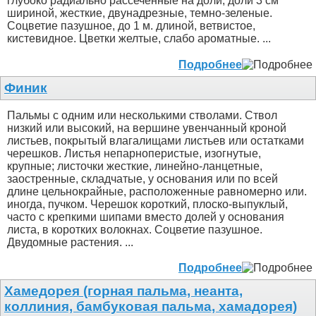
глубоко радиально рассеченные на доли; доли 3 см
шириной, жесткие, двунадрезные, темно-зеленые.
Соцветие пазушное, до 1 м. длиной, ветвистое,
кистевидное. Цветки желтые, слабо ароматные. ...
Подробнее
Финик
Пальмы с одним или несколькими стволами. Ствол
низкий или высокий, на вершине увенчанный кроной
листьев, покрытый влагалищами листьев или остатками
черешков. Листья непарноперистые, изогнутые,
крупные; листочки жесткие, линейно-ланцетные,
заостренные, складчатые, у основания или по всей
длине цельнокрайные, расположенные равномерно или.
иногда, пучком. Черешок короткий, плоско-выпуклый,
часто с крепкими шипами вместо долей у основания
листа, в коротких волокнах. Соцветие пазушное.
Двудомные растения. ...
Подробнее
Хамедорея (горная пальма, неанта,
коллиния, бамбуковая пальма, хамадорея)