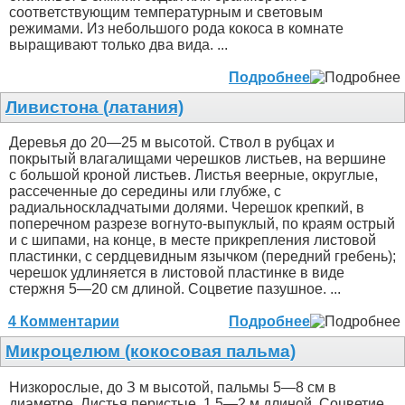
соответствующим температурным и световым
режимами. Из небольшого рода кокоса в комнате
выращивают только два вида. ...
Подробнее
Ливистона (латания)
Деревья до 20—25 м высотой. Ствол в рубцах и
покрытый влагалищами черешков листьев, на вершине
с большой кроной листьев. Листья веерные, округлые,
рассеченные до середины или глубже, с
радиальноскладчатыми долями. Черешок крепкий, в
поперечном разрезе вогнуто-выпуклый, по краям острый
и с шипами, на конце, в месте прикрепления листовой
пластинки, с сердцевидным язычком (передний гребень);
черешок удлиняется в листовой пластинке в виде
стержня 5—20 см длиной. Соцветие пазушное. ...
4 Комментарии
Подробнее
Микроцелюм (кокосовая пальма)
Низкорослые, до З м высотой, пальмы 5—8 см в
диаметре. Листья перистые, 1.5—2 м длиной. Соцветие