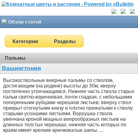
Обзор статей
Категории
Разделы
Пальмы
Вашингтония
Высокоствольные веерные пальмы со стволом,
достигающим (на родине) высоты до 30м, кверху
постепенно утончающимся. Нижняя часть ствола старых
пальм светло-коричневая, почти гладкая, с небольшими
поперечными рубцами черешков листьев; вверху ствол
прикрыт отогнутыми книзу и плотно прижатыми к стволу
старыми усохшими листьями. Верхушка ствола
увенчана кроной мощных веерообразных листьев на
длинных толстых черешках, нижняя часть которых по
краям имеет крепкие крючковатые шипы. ...