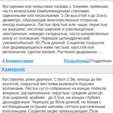
Кустарники или невысокие пальмы с тонкими, прямыми,
часто кольчатыми бамбуковидными стволами,
одиночными или несколькими, 1-2м высотой и до 3см в
диаметре, образующие многочисленные отпрыски,
иногда вьющиеся. Листья простые или, чаще, перистые
на вершине; листочки широкие и узколанцетные,
заостренные, нередко складчатые, часто направленные
книзу от основания. Черешок цилиндрический,
узкожелобчатый, 30-75см длиной. Соцветие пазушное
или формирующееся ниже листьев, простой или
метельчатое. Цветки мелкие. Растения двудомные. ...
4 Комментарии
Подробнее
Хамеропс
Кустарники, реже деревья. Ствол 2-3м, иногда до 6м
высотой, покрытый жесткими рыжевато-бурыми
волокнами. Листья густо собранные на концах побегов,
веерные, расщепленные, округлые; средние доли до
3см шириной, крайние - до 0,5см, на концах глубоко
двунадрезные. Черешок до 90см длиной, по бокам с
когтевидными острыми шипами, сетчато рассеченным
влагалищем. Соцветие редко превышающее 25см