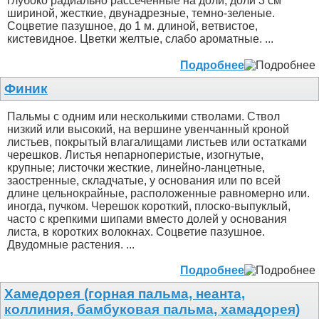
глубоко радиально рассеченные на доли; доли 3 см
шириной, жесткие, двунадрезные, темно-зеленые.
Соцветие пазушное, до 1 м. длиной, ветвистое,
кистевидное. Цветки желтые, слабо ароматные. ...
Подробнее
Финик
Пальмы с одним или несколькими стволами. Ствол
низкий или высокий, на вершине увенчанный кроной
листьев, покрытый влагалищами листьев или остатками
черешков. Листья непарноперистые, изогнутые,
крупные; листочки жесткие, линейно-ланцетные,
заостренные, складчатые, у основания или по всей
длине цельнокрайные, расположенные равномерно или.
иногда, пучком. Черешок короткий, плоско-выпуклый,
часто с крепкими шипами вместо долей у основания
листа, в коротких волокнах. Соцветие пазушное.
Двудомные растения. ...
Подробнее
Хамедорея (горная пальма, неанта,
коллиния, бамбуковая пальма, хамадорея)