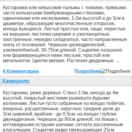
Кустарники или невысокие пальмы с тонкими, прямыми,
часто кольчатыми бамбуковидными стволами,
одиночными или несколькими, 1-2м высотой и до 3см в
диаметре, образующие многочисленные отпрыски,
иногда вьющиеся. Листья простые или, чаще, перистые
на вершине; листочки широкие и узколанцетные,
заостренные, нередко складчатые, часто направленные
книзу от основания. Черешок цилиндрический,
узкожелобчатый, 30-75см длиной. Соцветие пазушное
или формирующееся ниже листьев, простой или
метельчатое. Цветки мелкие. Растения двудомные. ...
4 Комментарии
Подробнее
Хамеропс
Кустарники, реже деревья. Ствол 2-3м, иногда до 6м
высотой, покрытый жесткими рыжевато-бурыми
волокнами. Листья густо собранные на концах побегов,
веерные, расщепленные, округлые; средние доли до
3см шириной, крайние - до 0,5см, на концах глубоко
двунадрезные. Черешок до 90см длиной, по бокам с
когтевидными острыми шипами, сетчато рассеченным
влагалищем. Соцветие редко превышающее 25см