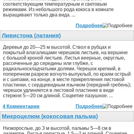
соответствующим температурным и световым
режимами. Из небольшого рода кокоса в комнате
выращивают только два вида. ...
Подробнее
Ливистона (латания)
Деревья до 20—25 м высотой. Ствол в рубцах и
покрытый влагалищами черешков листьев, на вершине
с большой кроной листьев. Листья веерные, округлые,
рассеченные до середины или глубже, с
радиальноскладчатыми долями. Черешок крепкий, в
поперечном разрезе вогнуто-выпуклый, по краям острый
и с шипами, на конце, в месте прикрепления листовой
пластинки, с сердцевидным язычком (передний гребень);
черешок удлиняется в листовой пластинке в виде
стержня 5—20 см длиной. Соцветие пазушное. ...
4 Комментарии
Подробнее
Микроцелюм (кокосовая пальма)
Низкорослые, до З м высотой, пальмы 5—8 см в
диаметре. Листья перистые, 1.5—2 м длиной. Соцветие