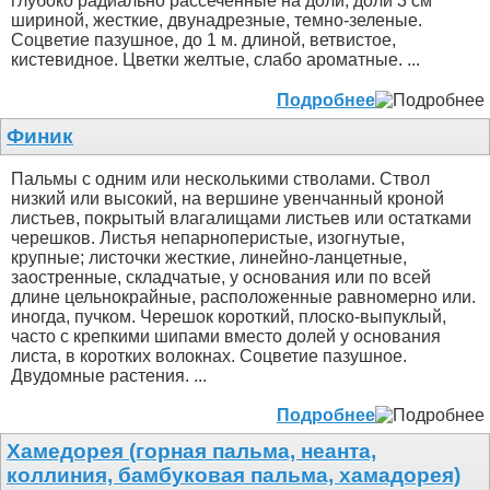
глубоко радиально рассеченные на доли; доли 3 см
шириной, жесткие, двунадрезные, темно-зеленые.
Соцветие пазушное, до 1 м. длиной, ветвистое,
кистевидное. Цветки желтые, слабо ароматные. ...
Подробнее
Финик
Пальмы с одним или несколькими стволами. Ствол
низкий или высокий, на вершине увенчанный кроной
листьев, покрытый влагалищами листьев или остатками
черешков. Листья непарноперистые, изогнутые,
крупные; листочки жесткие, линейно-ланцетные,
заостренные, складчатые, у основания или по всей
длине цельнокрайные, расположенные равномерно или.
иногда, пучком. Черешок короткий, плоско-выпуклый,
часто с крепкими шипами вместо долей у основания
листа, в коротких волокнах. Соцветие пазушное.
Двудомные растения. ...
Подробнее
Хамедорея (горная пальма, неанта,
коллиния, бамбуковая пальма, хамадорея)