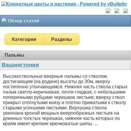
Обзор статей
Категории
Разделы
Пальмы
Вашингтония
Высокоствольные веерные пальмы со стволом,
достигающим (на родине) высоты до 30м, кверху
постепенно утончающимся. Нижняя часть ствола старых
пальм светло-коричневая, почти гладкая, с небольшими
поперечными рубцами черешков листьев; вверху ствол
прикрыт отогнутыми книзу и плотно прижатыми к стволу
старыми усохшими листьями. Верхушка ствола
увенчана кроной мощных веерообразных листьев на
длинных толстых черешках, нижняя часть которых по
краям имеет крепкие крючковатые шипы. ...