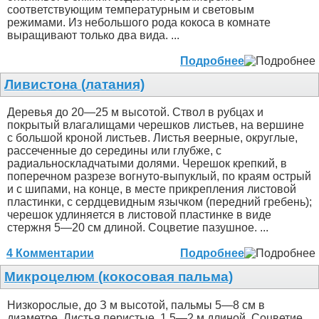
соответствующим температурным и световым
режимами. Из небольшого рода кокоса в комнате
выращивают только два вида. ...
Подробнее
Ливистона (латания)
Деревья до 20—25 м высотой. Ствол в рубцах и
покрытый влагалищами черешков листьев, на вершине
с большой кроной листьев. Листья веерные, округлые,
рассеченные до середины или глубже, с
радиальноскладчатыми долями. Черешок крепкий, в
поперечном разрезе вогнуто-выпуклый, по краям острый
и с шипами, на конце, в месте прикрепления листовой
пластинки, с сердцевидным язычком (передний гребень);
черешок удлиняется в листовой пластинке в виде
стержня 5—20 см длиной. Соцветие пазушное. ...
4 Комментарии
Подробнее
Микроцелюм (кокосовая пальма)
Низкорослые, до З м высотой, пальмы 5—8 см в
диаметре. Листья перистые, 1.5—2 м длиной. Соцветие