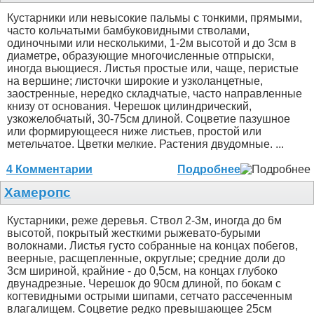
Кустарники или невысокие пальмы с тонкими, прямыми,
часто кольчатыми бамбуковидными стволами,
одиночными или несколькими, 1-2м высотой и до 3см в
диаметре, образующие многочисленные отпрыски,
иногда вьющиеся. Листья простые или, чаще, перистые
на вершине; листочки широкие и узколанцетные,
заостренные, нередко складчатые, часто направленные
книзу от основания. Черешок цилиндрический,
узкожелобчатый, 30-75см длиной. Соцветие пазушное
или формирующееся ниже листьев, простой или
метельчатое. Цветки мелкие. Растения двудомные. ...
4 Комментарии
Подробнее
Хамеропс
Кустарники, реже деревья. Ствол 2-3м, иногда до 6м
высотой, покрытый жесткими рыжевато-бурыми
волокнами. Листья густо собранные на концах побегов,
веерные, расщепленные, округлые; средние доли до
3см шириной, крайние - до 0,5см, на концах глубоко
двунадрезные. Черешок до 90см длиной, по бокам с
когтевидными острыми шипами, сетчато рассеченным
влагалищем. Соцветие редко превышающее 25см