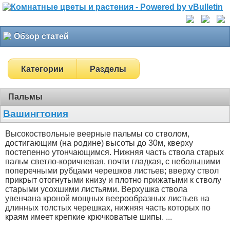
Обзор статей
Категории
Разделы
Пальмы
Вашингтония
Высокоствольные веерные пальмы со стволом,
достигающим (на родине) высоты до 30м, кверху
постепенно утончающимся. Нижняя часть ствола старых
пальм светло-коричневая, почти гладкая, с небольшими
поперечными рубцами черешков листьев; вверху ствол
прикрыт отогнутыми книзу и плотно прижатыми к стволу
старыми усохшими листьями. Верхушка ствола
увенчана кроной мощных веерообразных листьев на
длинных толстых черешках, нижняя часть которых по
краям имеет крепкие крючковатые шипы. ...