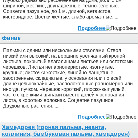
глубоко радиально рассеченные на доли; доли 3 см
шириной, жесткие, двунадрезные, темно-зеленые.
Соцветие пазушное, до 1 м. длиной, ветвистое,
кистевидное. Цветки желтые, слабо ароматные. ...
Подробнее
Финик
Пальмы с одним или несколькими стволами. Ствол
низкий или высокий, на вершине увенчанный кроной
листьев, покрытый влагалищами листьев или остатками
черешков. Листья непарноперистые, изогнутые,
крупные; листочки жесткие, линейно-ланцетные,
заостренные, складчатые, у основания или по всей
длине цельнокрайные, расположенные равномерно или.
иногда, пучком. Черешок короткий, плоско-выпуклый,
часто с крепкими шипами вместо долей у основания
листа, в коротких волокнах. Соцветие пазушное.
Двудомные растения. ...
Подробнее
Хамедорея (горная пальма, неанта,
коллиния, бамбуковая пальма, хамадорея)