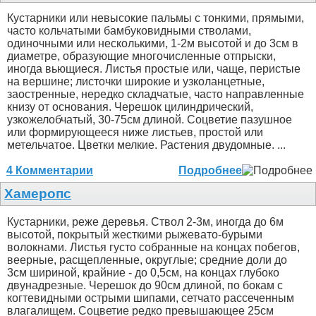
Кустарники или невысокие пальмы с тонкими, прямыми,
часто кольчатыми бамбуковидными стволами,
одиночными или несколькими, 1-2м высотой и до 3см в
диаметре, образующие многочисленные отпрыски,
иногда вьющиеся. Листья простые или, чаще, перистые
на вершине; листочки широкие и узколанцетные,
заостренные, нередко складчатые, часто направленные
книзу от основания. Черешок цилиндрический,
узкожелобчатый, 30-75см длиной. Соцветие пазушное
или формирующееся ниже листьев, простой или
метельчатое. Цветки мелкие. Растения двудомные. ...
4 Комментарии
Подробнее
Хамеропс
Кустарники, реже деревья. Ствол 2-3м, иногда до 6м
высотой, покрытый жесткими рыжевато-бурыми
волокнами. Листья густо собранные на концах побегов,
веерные, расщепленные, округлые; средние доли до
3см шириной, крайние - до 0,5см, на концах глубоко
двунадрезные. Черешок до 90см длиной, по бокам с
когтевидными острыми шипами, сетчато рассеченным
влагалищем. Соцветие редко превышающее 25см