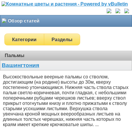
Обзор статей
Категории
Разделы
Пальмы
Вашингтония
Высокоствольные веерные пальмы со стволом,
достигающим (на родине) высоты до 30м, кверху
постепенно утончающимся. Нижняя часть ствола старых
пальм светло-коричневая, почти гладкая, с небольшими
поперечными рубцами черешков листьев; вверху ствол
прикрыт отогнутыми книзу и плотно прижатыми к стволу
старыми усохшими листьями. Верхушка ствола
увенчана кроной мощных веерообразных листьев на
длинных толстых черешках, нижняя часть которых по
краям имеет крепкие крючковатые шипы. ...