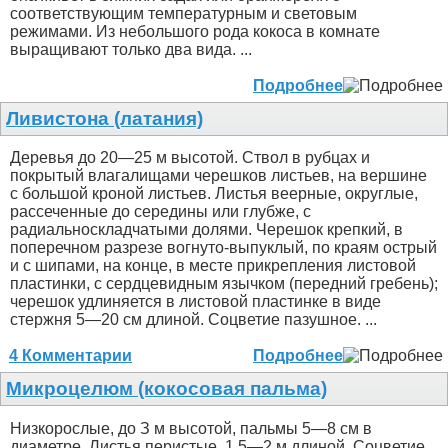
соответствующим температурным и световым
режимами. Из небольшого рода кокоса в комнате
выращивают только два вида. ...
Подробнее
Ливистона (латания)
Деревья до 20—25 м высотой. Ствол в рубцах и
покрытый влагалищами черешков листьев, на вершине
с большой кроной листьев. Листья веерные, округлые,
рассеченные до середины или глубже, с
радиальноскладчатыми долями. Черешок крепкий, в
поперечном разрезе вогнуто-выпуклый, по краям острый
и с шипами, на конце, в месте прикрепления листовой
пластинки, с сердцевидным язычком (передний гребень);
черешок удлиняется в листовой пластинке в виде
стержня 5—20 см длиной. Соцветие пазушное. ...
4 Комментарии
Подробнее
Микроцелюм (кокосовая пальма)
Низкорослые, до З м высотой, пальмы 5—8 см в
диаметре. Листья перистые, 1.5—2 м длиной. Соцветие