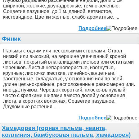
глубоко радиально рассеченные на доли; доли 3 см
шириной, жесткие, двунадрезные, темно-зеленые.
Соцветие пазушное, до 1 м. длиной, ветвистое,
кистевидное. Цветки желтые, слабо ароматные. ...
Подробнее
Финик
Пальмы с одним или несколькими стволами. Ствол
низкий или высокий, на вершине увенчанный кроной
листьев, покрытый влагалищами листьев или остатками
черешков. Листья непарноперистые, изогнутые,
крупные; листочки жесткие, линейно-ланцетные,
заостренные, складчатые, у основания или по всей
длине цельнокрайные, расположенные равномерно или.
иногда, пучком. Черешок короткий, плоско-выпуклый,
часто с крепкими шипами вместо долей у основания
листа, в коротких волокнах. Соцветие пазушное.
Двудомные растения. ...
Подробнее
Хамедорея (горная пальма, неанта,
коллиния, бамбуковая пальма, хамадорея)