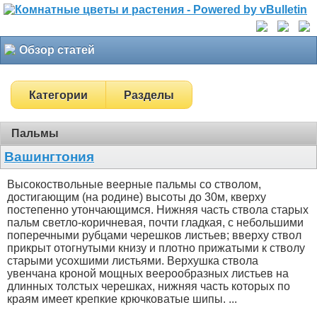
Обзор статей
Категории
Разделы
Пальмы
Вашингтония
Высокоствольные веерные пальмы со стволом,
достигающим (на родине) высоты до 30м, кверху
постепенно утончающимся. Нижняя часть ствола старых
пальм светло-коричневая, почти гладкая, с небольшими
поперечными рубцами черешков листьев; вверху ствол
прикрыт отогнутыми книзу и плотно прижатыми к стволу
старыми усохшими листьями. Верхушка ствола
увенчана кроной мощных веерообразных листьев на
длинных толстых черешках, нижняя часть которых по
краям имеет крепкие крючковатые шипы. ...