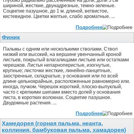
глубоко радиально рассеченные на доли; доли 3 см
шириной, жесткие, двунадрезные, темно-зеленые.
Соцветие пазушное, до 1 м. длиной, ветвистое,
кистевидное. Цветки желтые, слабо ароматные. ...
Подробнее
Финик
Пальмы с одним или несколькими стволами. Ствол
низкий или высокий, на вершине увенчанный кроной
листьев, покрытый влагалищами листьев или остатками
черешков. Листья непарноперистые, изогнутые,
крупные; листочки жесткие, линейно-ланцетные,
заостренные, складчатые, у основания или по всей
длине цельнокрайные, расположенные равномерно или.
иногда, пучком. Черешок короткий, плоско-выпуклый,
часто с крепкими шипами вместо долей у основания
листа, в коротких волокнах. Соцветие пазушное.
Двудомные растения. ...
Подробнее
Хамедорея (горная пальма, неанта,
коллиния, бамбуковая пальма, хамадорея)