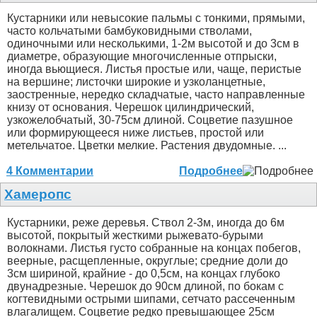
Кустарники или невысокие пальмы с тонкими, прямыми,
часто кольчатыми бамбуковидными стволами,
одиночными или несколькими, 1-2м высотой и до 3см в
диаметре, образующие многочисленные отпрыски,
иногда вьющиеся. Листья простые или, чаще, перистые
на вершине; листочки широкие и узколанцетные,
заостренные, нередко складчатые, часто направленные
книзу от основания. Черешок цилиндрический,
узкожелобчатый, 30-75см длиной. Соцветие пазушное
или формирующееся ниже листьев, простой или
метельчатое. Цветки мелкие. Растения двудомные. ...
4 Комментарии
Подробнее
Хамеропс
Кустарники, реже деревья. Ствол 2-3м, иногда до 6м
высотой, покрытый жесткими рыжевато-бурыми
волокнами. Листья густо собранные на концах побегов,
веерные, расщепленные, округлые; средние доли до
3см шириной, крайние - до 0,5см, на концах глубоко
двунадрезные. Черешок до 90см длиной, по бокам с
когтевидными острыми шипами, сетчато рассеченным
влагалищем. Соцветие редко превышающее 25см