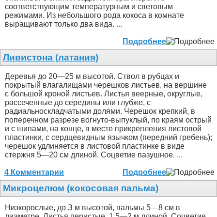
соответствующим температурным и световым
режимами. Из небольшого рода кокоса в комнате
выращивают только два вида. ...
Подробнее
Ливистона (латания)
Деревья до 20—25 м высотой. Ствол в рубцах и
покрытый влагалищами черешков листьев, на вершине
с большой кроной листьев. Листья веерные, округлые,
рассеченные до середины или глубже, с
радиальноскладчатыми долями. Черешок крепкий, в
поперечном разрезе вогнуто-выпуклый, по краям острый
и с шипами, на конце, в месте прикрепления листовой
пластинки, с сердцевидным язычком (передний гребень);
черешок удлиняется в листовой пластинке в виде
стержня 5—20 см длиной. Соцветие пазушное. ...
4 Комментарии
Подробнее
Микроцелюм (кокосовая пальма)
Низкорослые, до З м высотой, пальмы 5—8 см в
диаметре. Листья перистые, 1.5—2 м длиной. Соцветие