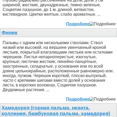
глубоко радиально рассеченные на доли; доли 3 см
шириной, жесткие, двунадрезные, темно-зеленые.
Соцветие пазушное, до 1 м. длиной, ветвистое,
кистевидное. Цветки желтые, слабо ароматные. ...
Подробнее
Финик
Пальмы с одним или несколькими стволами. Ствол
низкий или высокий, на вершине увенчанный кроной
листьев, покрытый влагалищами листьев или остатками
черешков. Листья непарноперистые, изогнутые,
крупные; листочки жесткие, линейно-ланцетные,
заостренные, складчатые, у основания или по всей
длине цельнокрайные, расположенные равномерно или.
иногда, пучком. Черешок короткий, плоско-выпуклый,
часто с крепкими шипами вместо долей у основания
листа, в коротких волокнах. Соцветие пазушное.
Двудомные растения. ...
Подробнее
Хамедорея (горная пальма, неанта,
коллиния, бамбуковая пальма, хамадорея)