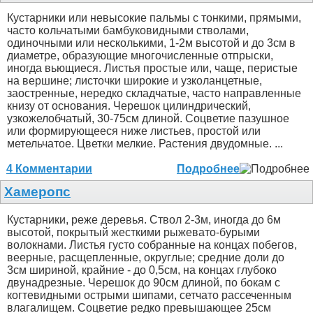
Кустарники или невысокие пальмы с тонкими, прямыми,
часто кольчатыми бамбуковидными стволами,
одиночными или несколькими, 1-2м высотой и до 3см в
диаметре, образующие многочисленные отпрыски,
иногда вьющиеся. Листья простые или, чаще, перистые
на вершине; листочки широкие и узколанцетные,
заостренные, нередко складчатые, часто направленные
книзу от основания. Черешок цилиндрический,
узкожелобчатый, 30-75см длиной. Соцветие пазушное
или формирующееся ниже листьев, простой или
метельчатое. Цветки мелкие. Растения двудомные. ...
4 Комментарии
Подробнее
Хамеропс
Кустарники, реже деревья. Ствол 2-3м, иногда до 6м
высотой, покрытый жесткими рыжевато-бурыми
волокнами. Листья густо собранные на концах побегов,
веерные, расщепленные, округлые; средние доли до
3см шириной, крайние - до 0,5см, на концах глубоко
двунадрезные. Черешок до 90см длиной, по бокам с
когтевидными острыми шипами, сетчато рассеченным
влагалищем. Соцветие редко превышающее 25см