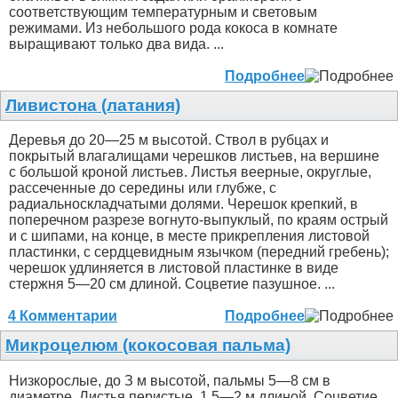
соответствующим температурным и световым
режимами. Из небольшого рода кокоса в комнате
выращивают только два вида. ...
Подробнее
Ливистона (латания)
Деревья до 20—25 м высотой. Ствол в рубцах и
покрытый влагалищами черешков листьев, на вершине
с большой кроной листьев. Листья веерные, округлые,
рассеченные до середины или глубже, с
радиальноскладчатыми долями. Черешок крепкий, в
поперечном разрезе вогнуто-выпуклый, по краям острый
и с шипами, на конце, в месте прикрепления листовой
пластинки, с сердцевидным язычком (передний гребень);
черешок удлиняется в листовой пластинке в виде
стержня 5—20 см длиной. Соцветие пазушное. ...
4 Комментарии
Подробнее
Микроцелюм (кокосовая пальма)
Низкорослые, до З м высотой, пальмы 5—8 см в
диаметре. Листья перистые, 1.5—2 м длиной. Соцветие