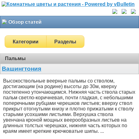
Обзор статей
Категории
Разделы
Пальмы
Вашингтония
Высокоствольные веерные пальмы со стволом,
достигающим (на родине) высоты до 30м, кверху
постепенно утончающимся. Нижняя часть ствола старых
пальм светло-коричневая, почти гладкая, с небольшими
поперечными рубцами черешков листьев; вверху ствол
прикрыт отогнутыми книзу и плотно прижатыми к стволу
старыми усохшими листьями. Верхушка ствола
увенчана кроной мощных веерообразных листьев на
длинных толстых черешках, нижняя часть которых по
краям имеет крепкие крючковатые шипы. ...