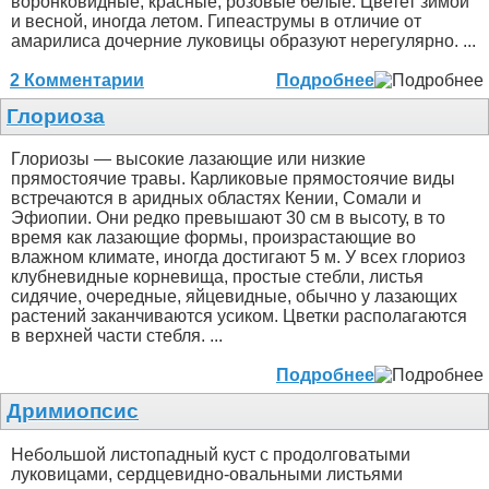
воронковидные, красные, розовые белые. Цветет зимой
и весной, иногда летом. Гипеаструмы в отличие от
амарилиса дочерние луковицы образуют нерегулярно. ...
2 Комментарии
Подробнее
Глориоза
Глориозы — высокие лазающие или низкие
прямостоячие травы. Карликовые прямостоячие виды
встречаются в аридных областях Кении, Сомали и
Эфиопии. Они редко превышают 30 см в высоту, в то
время как лазающие формы, произрастающие во
влажном климате, иногда достигают 5 м. У всех глориоз
клубневидные корневища, простые стебли, листья
сидячие, очередные, яйцевидные, обычно у лазающих
растений заканчиваются усиком. Цветки располагаются
в верхней части стебля. ...
Подробнее
Дримиопсис
Небольшой листопадный куст с продолговатыми
луковицами, сердцевидно-овальными листьями