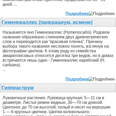
дней. ...
Подробнее
Гименокаллис (панкрациум, исмене)
Называется оно Гименокаллис (Hymenocallis). Родовое
название образовано слиянием двух древнегреческих
слов и переводится как “красивая пленка”. Причину
выбора такого названия несложно понять, взглянув на
фотографии цветков. К этому роду из семейства
амариллисовых относится десятка три видов, но в домах
встречается лишь один - Гименокаллис карибский (H.
caribaea).
...
Подробнее
Гиппеаструм
Луковичные растения. Луковица крупная; 5—11 см в
диаметре. Листья ремне видные, 30—70 см длиной.
Цветонос до 70 см высотой, полый и несет на верхушке
1 — 6 крупных цветков. Цветки колокольчато-