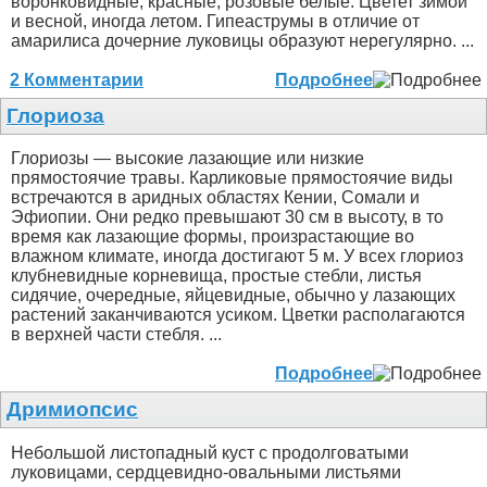
воронковидные, красные, розовые белые. Цветет зимой
и весной, иногда летом. Гипеаструмы в отличие от
амарилиса дочерние луковицы образуют нерегулярно. ...
2 Комментарии
Подробнее
Глориоза
Глориозы — высокие лазающие или низкие
прямостоячие травы. Карликовые прямостоячие виды
встречаются в аридных областях Кении, Сомали и
Эфиопии. Они редко превышают 30 см в высоту, в то
время как лазающие формы, произрастающие во
влажном климате, иногда достигают 5 м. У всех глориоз
клубневидные корневища, простые стебли, листья
сидячие, очередные, яйцевидные, обычно у лазающих
растений заканчиваются усиком. Цветки располагаются
в верхней части стебля. ...
Подробнее
Дримиопсис
Небольшой листопадный куст с продолговатыми
луковицами, сердцевидно-овальными листьями