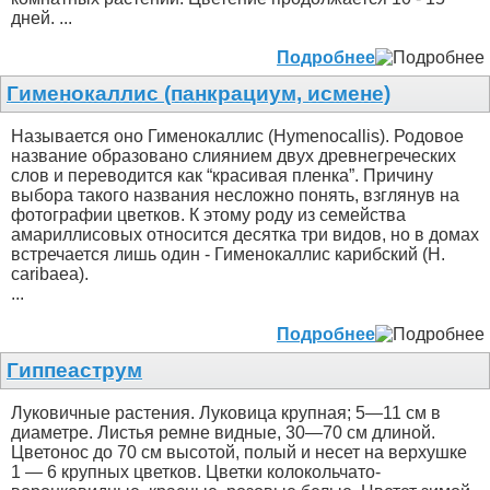
дней. ...
Подробнее
Гименокаллис (панкрациум, исмене)
Называется оно Гименокаллис (Hymenocallis). Родовое
название образовано слиянием двух древнегреческих
слов и переводится как “красивая пленка”. Причину
выбора такого названия несложно понять, взглянув на
фотографии цветков. К этому роду из семейства
амариллисовых относится десятка три видов, но в домах
встречается лишь один - Гименокаллис карибский (H.
caribaea).
...
Подробнее
Гиппеаструм
Луковичные растения. Луковица крупная; 5—11 см в
диаметре. Листья ремне видные, 30—70 см длиной.
Цветонос до 70 см высотой, полый и несет на верхушке
1 — 6 крупных цветков. Цветки колокольчато-