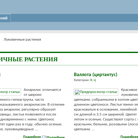
ений
Луковичные растения
ИЧНЫЕ РАСТЕНИЯ
с
Валлота (циртантус)
Категории:
В
,
Ц
Амарилис отличается
Красивое
от широко
луковично
нного гипеаструма, часто
цветками, собранными в зонтик цве
называемого амарилисом. В отличие
длинном цветоносе. Листья темно-зе
ма амарилис регулярно образует
красноватые в основании, линейной
овицы; листья появляются после
см длиной и 3,5 см шириной. Цветет 
одновременно с ними. Цветонос
летом и осенью. Существуют сорта с 
тет один раз в году, обычно осенью.
красными, белыми, розовыми (лосо
е, луковицевидные. ...
цветками. ...
Подробнее
Подробне