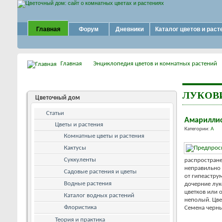
Главная
Форум
Дневники
Каталог цветов и раст
Главная
Энциклопедия цветов и комнатных растений
ЛУКОВ
Цветочный дом
Статьи
Амарилли
Цветы и растения
Категории:
А
Комнатные цветы и растения
Кактусы
Суккуленты
распростране
неправильно 
Садовые растения и цветы
от гипеастру
Водные растения
дочерние лук
цветков или 
Каталог водных растений
неполый. Цве
Флористика
Семена черны
Теория и практика