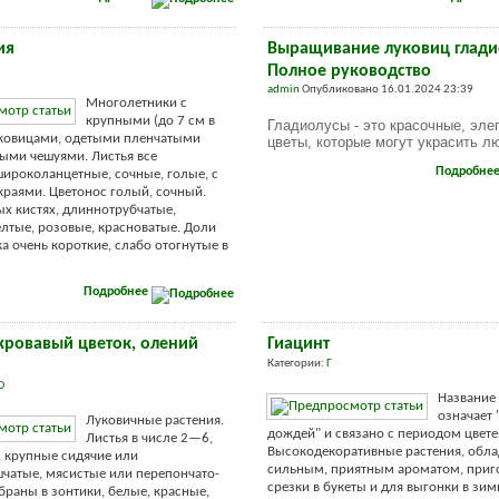
ия
Выращивание луковиц глади
Полное руководство
admin
Опубликовано 16.01.2024 23:39
Многолетники с
крупными (до 7 см в
Гладиолусы - это красочные, эле
уковицами, одетыми пленчатыми
цветы, которые могут украсить л
ыми чешуями. Листья все
Подробне
ироколанцетные, сочные, голые, с
раями. Цветонос голый, сочный.
тых кистях, длиннотрубчатые,
лтые, розовые, красноватые. Доли
а очень короткие, слабо отогнутые в
Подробнее
(кровавый цветок, олений
Гиацинт
Категории:
Г
О
Название 
означает 
Луковичные растения.
дождей" и связано с периодом цвете
Листья в числе 2—6,
Высокодекоративные растения, обл
, крупные сидячие или
сильным, приятным ароматом, приг
чатые, мясистые или перепончато-
срезки в букеты и для выгонки в зим
браны в зонтики, белые, красные,