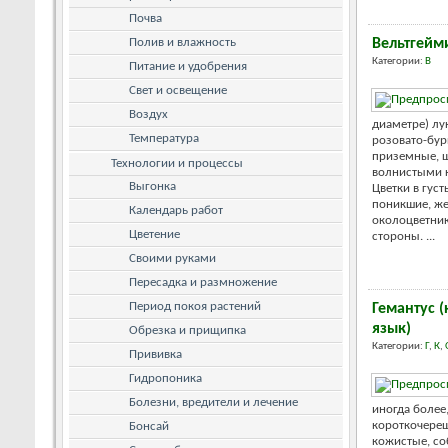
Почва
Полив и влажность
Вельтгейм
Категории:
В
Питание и удобрения
Свет и освещение
Воздух
диаметре) л
Температура
розовато-бур
приземные, ш
Технологии и процессы
волнистыми к
Выгонка
Цветки в гус
поникшие, же
Календарь работ
околоцветник
Цветение
стороны. ...
Своими руками
Пересадка и размножение
Период покоя растений
Гемантус 
язык)
Обрезка и прищипка
Категории:
Г
,
К
,
Прививка
Гидропоника
Болезни, вредители и лечение
иногда более
короткочереш
Бонсай
кожистые, со