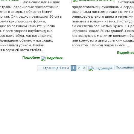
лазающие или низкие
листопад
 травы. Карликовые прямостоячие
продолговатыми луковицами, сердц
ются в аридных областях Кении,
овальными листьями суженными на 
опии. Они редко превышают 30 см в
оливково-зеленого цвета и темными
 время как лазающие формы,
пятнами и точками на них. Листья д
ие во влажном климате, иногда
см со слегка волнистым краем, на 
м. У всех глориоз клубневидные
черешках, около 20 см длиной. Соцв
ростые стебли, листья сидячие,
кистевидные с мелкими цветками бе
йцевидные, обычно у лазающих
или кремового цвета с легким слад
анчиваются усиком. Цветки
ароматом. Период покоя зимой. ...
 в верхней части стебля. ...
Подробне
Подробнее
Последняя
Страница 1 из 3
1
2
3