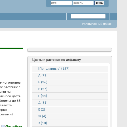
Расширенный поиск
Цветы и растения по алфавиту
[Популярные] (157)
А (79)
Б (36)
 многолетнее
е растение с
В (27)
тами на
Г (44)
леного цвета,
 формы до 65
Д (31)
валотта
Е (2)
ярко-
севыми)
Ж (4)
З (10)
е