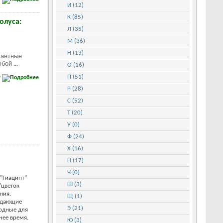
И (12)
К (85)
олуса:
Л (35)
М (36)
Н (13)
гантные
юбой
...
О (16)
е
П (51)
Р (28)
С (52)
Т (20)
У (0)
Ф (24)
Х (16)
Ц (17)
Ч (0)
"Гиацинт"
Ш (3)
"цветок
ния.
Щ (1)
адающие
Э (21)
одные для
нее время.
Ю (3)