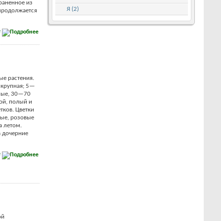
раненное из
Я (2)
 продолжается
е
ые растения.
 крупная; 5—
дные, 30—70
ой, полый и
тков. Цветки
ые, розовые
а летом.
а дочерние
е
ой