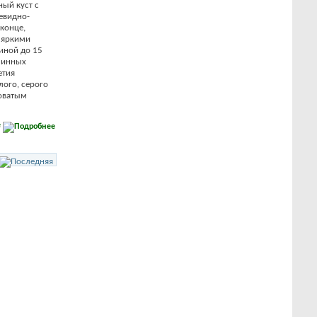
ный куст с
евидно-
конце,
 яркими
линой до 15
длинных
етия
лого, серого
коватым
е