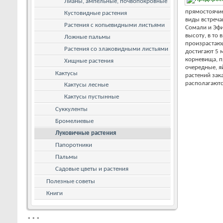
Лианы, ампельные, почвопокровные
прямостоячие
Кустовидные растения
виды встреча
Растения с копьевидными листьями
Сомали и Эфи
высоту, в то
Ложные пальмы
произрастающ
Растения со злаковидными листьями
достигают 5 
корневища, п
Хищные растения
очередные, я
Кактусы
растений зак
располагаются
Кактусы лесные
Кактусы пустынные
Суккуленты
Бромелиевые
Луковичные растения
Папоротники
Пальмы
Садовые цветы и растения
Полезные советы
Книги
*
*
*