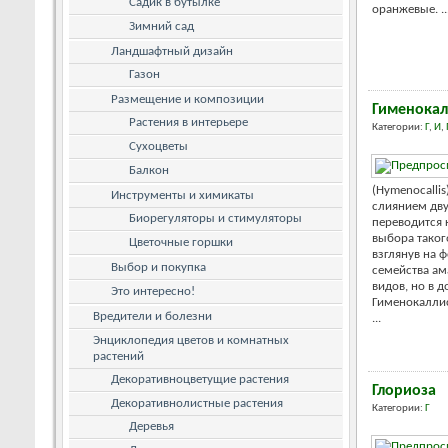
Садик в бутылке
оранжевые. ..
Зимний сад
Ландшафтный дизайн
Газон
Размещение и композиции
Гименокал
Растения в интерьере
Категории:
Г
,
И
,
Сухоцветы
Балкон
(Hymenocalli
Инструменты и химикаты
слиянием дву
Биорегуляторы и стимуляторы
переводится 
выбора таког
Цветочные горшки
взглянув на 
Выбор и покупка
семейства ам
видов, но в д
Это интересно!
Гименокаллис 
Вредители и болезни
...
Энциклопедия цветов и комнатных
растений
Декоративноцветущие растения
Глориоза
Декоративнолистные растения
Категории:
Г
Деревья