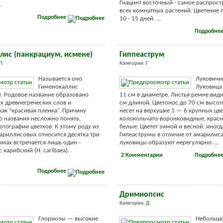
Гиацинт восточный - самое распрост
.
всех комнатных растений. Цветение
Подробнее
10 - 15 дней. ...
Подробне
лис (панкрациум, исмене)
Гиппеаструм
П
Категории:
Г
Называется оно
Луковичн
Гименокаллис
Луковица
s). Родовое название образовано
11 см в диаметре. Листья ремне ви
х древнегреческих слов и
см длиной. Цветонос до 70 см высот
как “красивая пленка”. Причину
несет на верхушке 1 — 6 крупных цве
о названия несложно понять,
колокольчато-воронковидные, красн
фотографии цветков. К этому роду из
белые. Цветет зимой и весной, иногд
ариллисовых относится десятка три
Гипеаструмы в отличие от амарилис
омах встречается лишь один -
луковицы образуют нерегулярно. ...
карибский (H. caribaea).
2 Комментарии
Подробне
Подробнее
Дримиопсис
Категории:
Д
Глориозы — высокие
Небольш