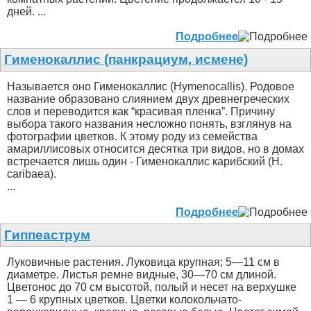
дней. ...
Подробнее
Гименокаллис (панкрациум, исмене)
Называется оно Гименокаллис (Hymenocallis). Родовое
название образовано слиянием двух древнегреческих
слов и переводится как “красивая пленка”. Причину
выбора такого названия несложно понять, взглянув на
фотографии цветков. К этому роду из семейства
амариллисовых относится десятка три видов, но в домах
встречается лишь один - Гименокаллис карибский (H.
caribaea).
...
Подробнее
Гиппеаструм
Луковичные растения. Луковица крупная; 5—11 см в
диаметре. Листья ремне видные, 30—70 см длиной.
Цветонос до 70 см высотой, полый и несет на верхушке
1 — 6 крупных цветков. Цветки колокольчато-