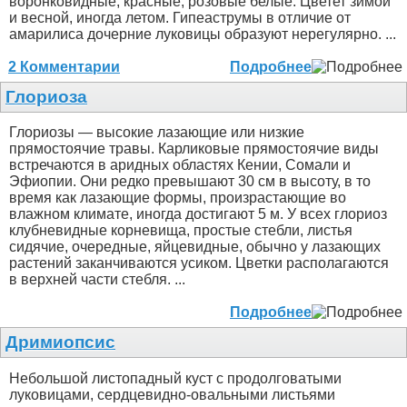
воронковидные, красные, розовые белые. Цветет зимой
и весной, иногда летом. Гипеаструмы в отличие от
амарилиса дочерние луковицы образуют нерегулярно. ...
2 Комментарии
Подробнее
Глориоза
Глориозы — высокие лазающие или низкие
прямостоячие травы. Карликовые прямостоячие виды
встречаются в аридных областях Кении, Сомали и
Эфиопии. Они редко превышают 30 см в высоту, в то
время как лазающие формы, произрастающие во
влажном климате, иногда достигают 5 м. У всех глориоз
клубневидные корневища, простые стебли, листья
сидячие, очередные, яйцевидные, обычно у лазающих
растений заканчиваются усиком. Цветки располагаются
в верхней части стебля. ...
Подробнее
Дримиопсис
Небольшой листопадный куст с продолговатыми
луковицами, сердцевидно-овальными листьями