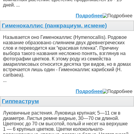
дней. ...
Подробнее
Гименокаллис (панкрациум, исмене)
Называется оно Гименокаллис (Hymenocallis). Родовое
название образовано слиянием двух древнегреческих
слов и переводится как “красивая пленка”. Причину
выбора такого названия несложно понять, взглянув на
фотографии цветков. К этому роду из семейства
амариллисовых относится десятка три видов, но в домах
встречается лишь один - Гименокаллис карибский (H.
caribaea).
...
Подробнее
Гиппеаструм
Луковичные растения. Луковица крупная; 5—11 см в
диаметре. Листья ремне видные, 30—70 см длиной.
Цветонос до 70 см высотой, полый и несет на верхушке
1 — 6 крупных цветков. Цветки колокольчато-