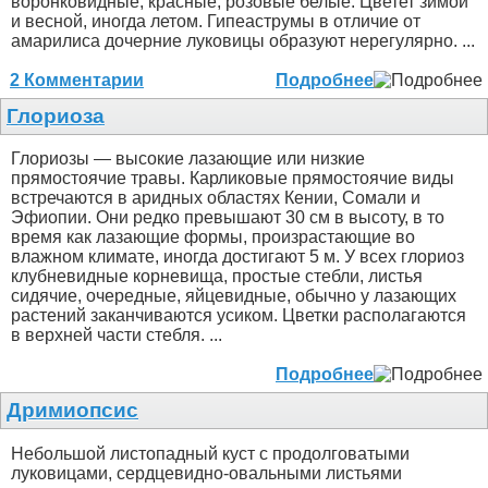
воронковидные, красные, розовые белые. Цветет зимой
и весной, иногда летом. Гипеаструмы в отличие от
амарилиса дочерние луковицы образуют нерегулярно. ...
2 Комментарии
Подробнее
Глориоза
Глориозы — высокие лазающие или низкие
прямостоячие травы. Карликовые прямостоячие виды
встречаются в аридных областях Кении, Сомали и
Эфиопии. Они редко превышают 30 см в высоту, в то
время как лазающие формы, произрастающие во
влажном климате, иногда достигают 5 м. У всех глориоз
клубневидные корневища, простые стебли, листья
сидячие, очередные, яйцевидные, обычно у лазающих
растений заканчиваются усиком. Цветки располагаются
в верхней части стебля. ...
Подробнее
Дримиопсис
Небольшой листопадный куст с продолговатыми
луковицами, сердцевидно-овальными листьями