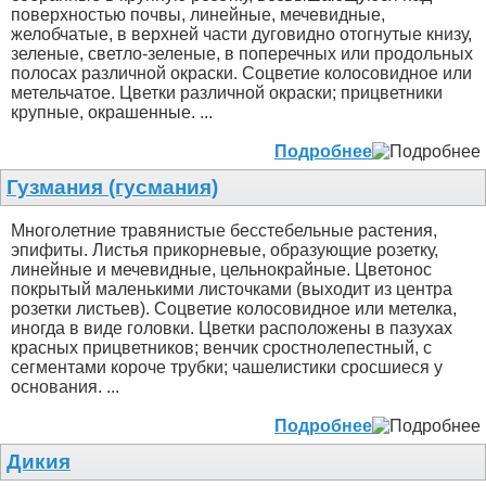
поверхностью почвы, линейные, мечевидные,
желобчатые, в верхней части дуговидно отогнутые книзу,
зеленые, светло-зеленые, в поперечных или продольных
полосах различной окраски. Соцветие колосовидное или
метельчатое. Цветки различной окраски; прицветники
крупные, окрашенные. ...
Подробнее
Гузмания (гусмания)
Многолетние травянистые бесстебельные растения,
эпифиты. Листья прикорневые, образующие розетку,
линейные и мечевидные, цельнокрайные. Цветонос
покрытый маленькими листочками (выходит из центра
розетки листьев). Соцветие колосовидное или метелка,
иногда в виде головки. Цветки расположены в пазухах
красных прицветников; венчик сростнолепестный, с
сегментами короче трубки; чашелистики сросшиеся у
основания. ...
Подробнее
Дикия