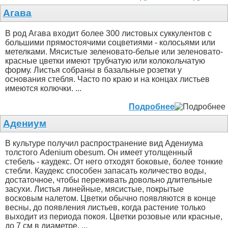
Агава
В род Агава входит более 300 листовых суккулентов с
большими прямостоячими соцветиями - колосьями или
метелками. Мясистые зеленовато-белые или зеленовато-
красные цветки имеют трубчатую или колокольчатую
форму. Листья собраны в базальные розетки у
основания стебля. Часто по краю и на концах листьев
имеются колючки. ...
Подробнее
Адениум
В культуре получил распространение вид Адениума
толстого Adenium obesum. Он имеет утолщенный
стебель - каудекс. От него отходят боковые, более тонкие
стебли. Каудекс способен запасать количество воды,
достаточное, чтобы переживать довольно длительные
засухи. Листья линейные, мясистые, покрытые
восковым налетом. Цветки обычно появляются в конце
весны, до появления листьев, когда растение только
выходит из периода покоя. Цветки розовые или красные,
до 7 см в диаметре. ...