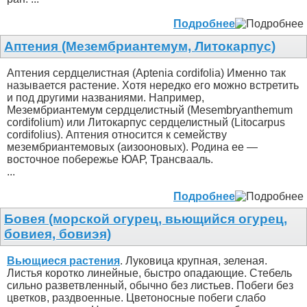
Подробнее
Аптения (Мезембриантемум, Литокарпус)
Аптения сердцелистная (Aptenia cordifolia) Именно так
называется растение. Хотя нередко его можно встретить
и под другими названиями. Например,
Мезембриантемум сердцелистный (Mesembryanthemum
cordifolium) или Литокарпус сердцелистный (Litocarpus
cordifolius). Аптения относится к семейству
мезембриантемовых (аизооновых). Родина ее —
восточное побережье ЮАР, Трансвааль.
...
Подробнее
Бовея (морской огурец, вьющийся огурец,
бовиея, бовиэя)
Вьющиеся растения
. Луковица крупная, зеленая.
Листья коротко линейные, быстро опадающие. Стебель
сильно разветвленный, обычно без листьев. Побеги без
цветков, раздвоенные. Цветоносные побеги слабо