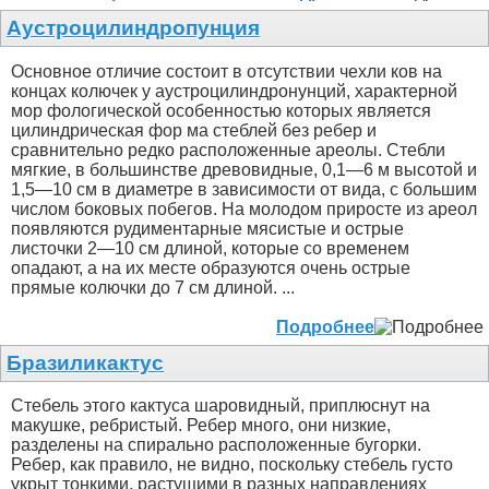
Аустроцилиндропунция
Основное отличие состоит в отсутствии чехли ков на
концах колючек у аустроцилиндронунций, характерной
мор фологической особенностью которых является
цилиндрическая фор ма стеблей без ребер и
сравнительно редко расположенные ареолы. Стебли
мягкие, в большинстве древовидные, 0,1—6 м выcотой и
1,5—10 см в диаметре в зависимости от вида, с большим
числом боковых побегов. На молодом приросте из ареол
появляются рудиментарные мясистые и острые
листочки 2—10 см длиной, которые со временем
опадают, а на их месте образуются очень острые
прямые колючки до 7 см длиной. ...
Подробнее
Бразиликактус
Стебель этого кактуса шаровидный, приплюснут на
макушке, ребристый. Ребер много, они низкие,
разделены на спирально расположенные бугорки.
Ребер, как правило, не видно, поскольку стебель густо
укрыт тонкими, растущими в разных направлениях