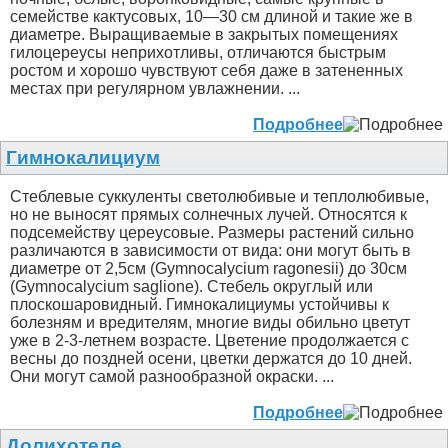
семействе кактусовых, 10—30 см длиной и такие же в
диаметре. Выращиваемые в закрытых помещениях
гилоцереусы неприхотливы, отличаются быстрым
ростом и хорошо чувствуют себя даже в затененных
местах при регулярном увлажнении. ...
Подробнее
Гимнокалициум
Стеблевые суккуленты светолюбивые и теплолюбивые,
но не выносят прямых солнечных лучей. Относятся к
подсемейству цереусовые. Размеры растений сильно
различаются в зависимости от вида: они могут быть в
диаметре от 2,5см (Gymnocalycium ragonesii) до 30см
(Gymnocalycium saglione). Стебель округлый или
плоскошаровидный. Гимнокалициумы устойчивы к
болезням и вредителям, многие виды обильно цветут
уже в 2-3-летнем возрасте. Цветение продолжается с
весны до поздней осени, цветки держатся до 10 дней.
Они могут самой разнообразной окраски. ...
Подробнее
Долихотеле