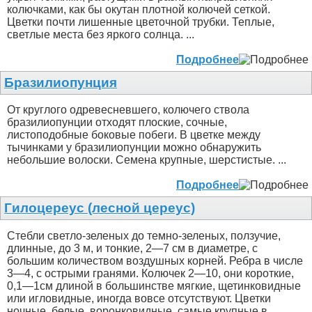
колючками, как бы окутан плотной колючей сеткой.
Цветки почти лишенные цветочной трубки. Теплые,
светлые места без яркого солнца. ...
Подробнее
Бразилиопунция
От круглого одревесневшего, колючего ствола
бразилиопунции отходят плоские, сочные,
листоподобные боковые побеги. В цветке между
тычинками у бразилиопунции можно обнаружить
небольшие волоски. Семена крупные, шерстистые. ...
Подробнее
Гилоцереус (лесной цереус)
Стебли светло-зеленых до темно-зеленых, ползучие,
длинные, до 3 м, и тонкие, 2—7 см в диаметре, с
большим количеством воздушных корней. Ребра в числе
3—4, с острыми гранями. Колючек 2—10, они короткие,
0,1—1см длиной в большинстве мягкие, щетинковидные
или игловидные, иногда вовсе отсутствуют. Цветки
ночные, белые, воронковидные, самые крупные в