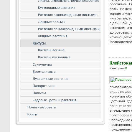
Лианы, ампельные, почвопокровные
сосочками. С
Кустовидные растения
большие дер
тонкие и мяг
Растения с копьевидными листьями
или белые, в
Ложные пальмы
с длинной цв
веночком, а 
Растения со злаковидными листьями
до розовых, 
Хищные растения
крупноцветко
мелкоцветков
Кактусы
Кактусы лесные
Кактусы пустынные
Клейстока
Суккуленты
Категории:
К
Бромелиевые
Луковичные растения
Папоротники
привлекател
видов по дос
Пальмы
начинают об
Садовые цветы и растения
цветками. Уд
покрытые че
Полезные советы
впечатление 
Книги
приспособле
необходимо с
притененном 
полуденные ч