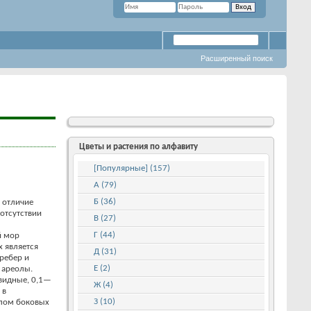
Расширенный поиск
Цветы и растения по алфавиту
[Популярные] (157)
А (79)
Б (36)
 отличие
 отсутствии
В (27)
Г (44)
й мор
 является
Д (31)
ребер и
Е (2)
 ареолы.
овидные, 0,1—
Ж (4)
 в
З (10)
слом боковых