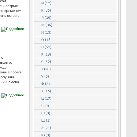
реол
И (12)
е и острые
К (85)
 со временем
чень острые
Л (35)
М (36)
е
Н (13)
О (16)
П (51)
Р (28)
го
С (52)
евшего,
ходят
Т (20)
ковые побеги.
У (0)
иопунции
ки. Семена
Ф (24)
Х (16)
е
Ц (17)
Ч (0)
Ш (3)
Щ (1)
Э (21)
Ю (3)