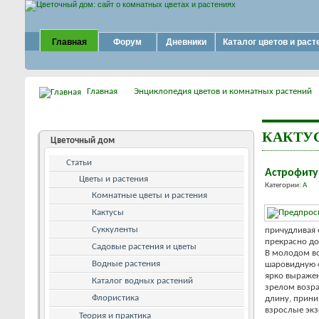
Главная
Форум
Дневники
Каталог цветов и раст
Главная
Энциклопедия цветов и комнатных растений
КАКТУ
Цветочный дом
Статьи
Астрофит
Цветы и растения
Категории:
А
Комнатные цветы и растения
Кактусы
Суккуленты
причудливая 
прекрасно до
Садовые растения и цветы
В молодом во
Водные растения
шаровидную ф
ярко выражен
Каталог водных растений
зрелом возра
Флористика
длину, прини
взрослые экз
Теория и практика