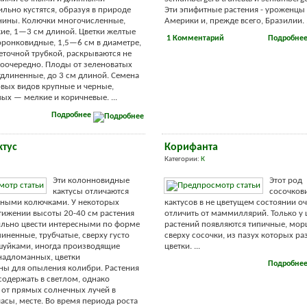
ильно кустятся, образуя в природе
Эти эпифитные растения - уроженц
нины. Колючки многочисленные,
Америки и, прежде всего, Бразилии. .
кие, 1—3 см длиной. Цветки желтые
1 Комментарий
Подробне
оронковидные, 1,5—6 см в диаметре,
еточной трубкой, раскрываются не
поочередно. Плоды от зеленоватых
удлиненные, до 3 см длиной. Семена
вых видов крупные и черные,
ых — мелкие и коричневые. ...
Подробнее
ктус
Корифанта
Категории:
К
Эти колонновидные
Этот род
кактусы отличаются
сосочков
ьными колючками. У некоторых
кактусов в не цветущем состоянии о
тижении высоты 20-40 см растения
отличить от маммиллярий. Только у
ильно цвести интересными по форме
растений появляются типичные, мо
линенные, трубчатые, сверху густо
сверху сосочки, из пазух которых ра
шуйками, иногда производящие
цветки. ...
надломанных, цветки
Подробне
ны для опыления колибри. Растения
одержать в светлом, однако
от прямых солнечных лучей в
асы, месте. Во время периода роста