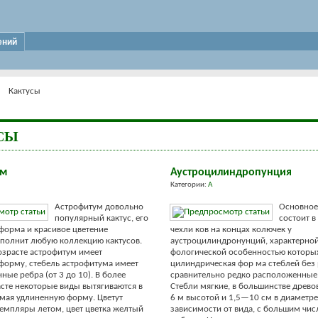
ений
Кактусы
СЫ
ум
Аустроцилиндропунция
Категории:
А
Астрофитум довольно
Основное
популярный кактус, его
состоит в
форма и красивое цветение
чехли ков на концах колючек у
полнит любую коллекцию кактусов.
аустроцилиндронунций, характерно
зрасте астрофитум имеет
фологической особенностью которых
орму, стебель астрофитума имеет
цилиндрическая фор ма стеблей без 
ные ребра (от 3 до 10). В более
сравнительно редко расположенные
сте некоторые виды вытягиваются в
Стебли мягкие, в большинстве древ
мая удлиненную форму. Цветут
6 м выcотой и 1,5—10 см в диаметре
емпляры летом, цвет цветка желтый
зависимости от вида, с большим чи