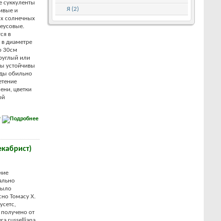
е суккуленты
Я (2)
ивые и
ых солнечных
реусовые.
ся в
 в диаметре
до 30см
круглый или
ы устойчивы
иды обильно
етение
ени, цветки
ой
е
екабрист)
ние
ально
было
но Томасу Х.
усетс,
 получено от
a russelliana.