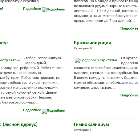
красноватую середину. ...
побегов. На молодом приросте из а
появляются рудиментарные мясисты
ий
Подробнее
листочки 2—10 см длиной, которые
опадают, а на их месте образуются о
прямые колючки до 7 см длиной. ...
Подробне
ктус
Бразилиопунция
Категории:
Б
Стебель этого кактуса
От кругло
шаровидный,
одревесн
а макушке, ребристый. Ребер много,
колючего ствола бразилиопунции от
разделены на спирально
плоские, сочные, листоподобные бо
е бугорки. Ребер, как правило, не
В цветке между тычинками у бразил
льку стебель густо укрыт тонкими,
можно обнаружить небольшие волос
разных направлениях колючками,
крупные, шерстистые. ...
н плотной колючей сеткой. Цветки
Подробне
ые цветочной трубки. Теплые,
 без яркого солнца. ...
Подробнее
с (лесной цереус)
Гимнокалициум
Категории:
Г