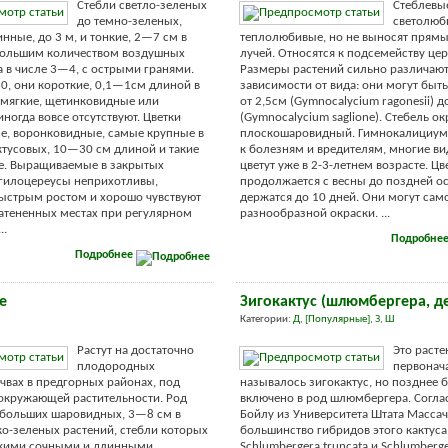
Стебли светло-зеленых
Стеблевы
до темно-зеленых,
светолюб
нные, до 3 м, и тонкие, 2—7 см в
теплолюбивые, но не выносят прям
 большим количеством воздушных
лучей. Относятся к подсемейству це
а в числе 3—4, с острыми гранями.
Размеры растений сильно различают
, они короткие, 0,1—1см длиной в
зависимости от вида: они могут быть
 мягкие, щетинковидные или
от 2,5см (Gymnocalycium ragonesii) 
ногда вовсе отсутствуют. Цветки
(Gymnocalycium saglione). Стебель о
е, воронковидные, самые крупные в
плоскошаровидный. Гимнокалициум
ктусовых, 10—30 см длиной и такие
к болезням и вредителям, многие в
е. Выращиваемые в закрытых
цветут уже в 2-3-летнем возрасте. Цв
гилоцереусы неприхотливы,
продолжается с весны до поздней ос
ыстрым ростом и хорошо чувствуют
держатся до 10 дней. Они могут сам
затененных местах при регулярном
разнообразной окраски. ...
..
Подробне
Подробнее
е
Зигокактус (шлюмбергера, д
Категории:
Д
,
[Популярные]
,
З
,
Ш
Растут на достаточно
Это расте
плодородных
первонач
вах в предгорных районах, под
называлось зигокактус, но позднее 
окружающей растительности. Род
включено в род шлюмбергера. Соглас
ебольших шаровидных, 3—8 см в
Бойлу из Университета Штата Массач
ко-зеленых растений, стебли которых
большинство гибридов этого кактуса
кими сочными и длинными
Schlumbergera truncata и Schlumberger