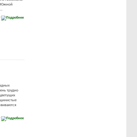
ы Южной
..
е
идных
чень трудно
 цветущих
рщинистые
звиваются
е