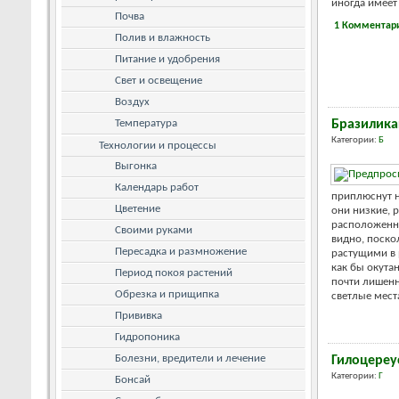
иногда имеет 
Почва
1 Комментар
Полив и влажность
Питание и удобрения
Свет и освещение
Воздух
Температура
Бразилика
Категории:
Б
Технологии и процессы
Выгонка
Календарь работ
приплюснут н
Цветение
они низкие, 
расположенны
Своими руками
видно, поско
Пересадка и размножение
растущими в 
как бы окута
Период покоя растений
почти лишенн
Обрезка и прищипка
светлые места
Прививка
Гидропоника
Болезни, вредители и лечение
Гилоцереу
Категории:
Г
Бонсай