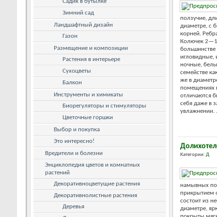
Садик в бутылке
Зимний сад
ползучие, дли
Ландшафтный дизайн
диаметре, с
корней. Ребр
Газон
Колючек 2—10
Размещение и композиции
большинстве
игловидные, и
Растения в интерьере
ночные, белы
Сухоцветы
семействе ка
же в диаметр
Балкон
помещениях 
Инструменты и химикаты
отличаются б
себя даже в 
Биорегуляторы и стимуляторы
увлажнении. .
Цветочные горшки
Выбор и покупка
Это интересно!
Долихотел
Вредители и болезни
Категории:
Д
Энциклопедия цветов и комнатных
растений
Декоративноцветущие растения
намывных поч
прикрытием 
Декоративнолистные растения
состоит из н
Деревья
диаметре, яр
покрыты мяг