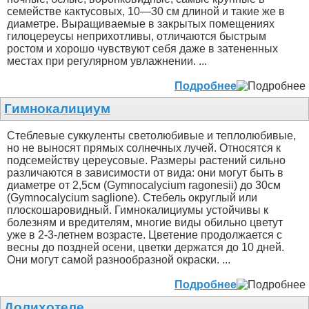
семействе кактусовых, 10—30 см длиной и такие же в
диаметре. Выращиваемые в закрытых помещениях
гилоцереусы неприхотливы, отличаются быстрым
ростом и хорошо чувствуют себя даже в затененных
местах при регулярном увлажнении. ...
Подробнее
Гимнокалициум
Стеблевые суккуленты светолюбивые и теплолюбивые,
но не выносят прямых солнечных лучей. Относятся к
подсемейству цереусовые. Размеры растений сильно
различаются в зависимости от вида: они могут быть в
диаметре от 2,5см (Gymnocalycium ragonesii) до 30см
(Gymnocalycium saglione). Стебель округлый или
плоскошаровидный. Гимнокалициумы устойчивы к
болезням и вредителям, многие виды обильно цветут
уже в 2-3-летнем возрасте. Цветение продолжается с
весны до поздней осени, цветки держатся до 10 дней.
Они могут самой разнообразной окраски. ...
Подробнее
Долихотеле