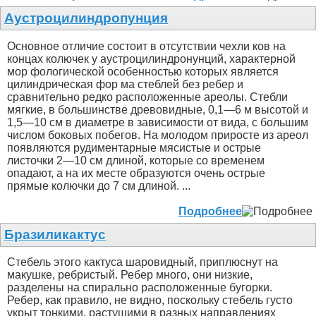
Аустроцилиндропунция
Основное отличие состоит в отсутствии чехли ков на
концах колючек у аустроцилиндронунций, характерной
мор фологической особенностью которых является
цилиндрическая фор ма стеблей без ребер и
сравнительно редко расположенные ареолы. Стебли
мягкие, в большинстве древовидные, 0,1—6 м выcотой и
1,5—10 см в диаметре в зависимости от вида, с большим
числом боковых побегов. На молодом приросте из ареол
появляются рудиментарные мясистые и острые
листочки 2—10 см длиной, которые со временем
опадают, а на их месте образуются очень острые
прямые колючки до 7 см длиной. ...
Подробнее
Бразиликактус
Стебель этого кактуса шаровидный, приплюснут на
макушке, ребристый. Ребер много, они низкие,
разделены на спирально расположенные бугорки.
Ребер, как правило, не видно, поскольку стебель густо
укрыт тонкими, растущими в разных направлениях