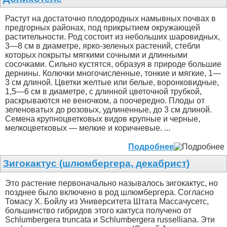
Растут на достаточно плодородных намывных почвах в
предгорных районах, под прикрытием окружающей
растительности. Род состоит из небольших шаровидных,
3—8 см в диаметре, ярко-зеленых растений, стебли
которых покрыты мягкими сочными и длинными
сосочками. Сильно кустятся, образуя в природе большие
дернины. Колючки многочисленные, тонкие и мягкие, 1—
3 см длиной. Цветки желтые или белые, воронковидные,
1,5—6 см в диаметре, с длинной цветочной трубкой,
раскрываются не веночком, а поочередно. Плоды от
зеленоватых до розовых, удлиненные, до 3 см длиной.
Семена крупноцветковых видов крупные и черные,
мелкоцветковых — мелкие и коричневые. ...
Подробнее
Зигокактус (шлюмбергера, декабрист)
Это растение первоначально называлось зигокактус, но
позднее было включено в род шлюмбергера. Согласно
Томасу Х. Бойлу из Университета Штата Массачусетс,
большинство гибридов этого кактуса получено от
Schlumbergera truncata и Schlumbergera russelliana. Эти