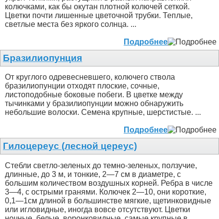
колючками, как бы окутан плотной колючей сеткой.
Цветки почти лишенные цветочной трубки. Теплые,
светлые места без яркого солнца. ...
Подробнее
Бразилиопунция
От круглого одревесневшего, колючего ствола
бразилиопунции отходят плоские, сочные,
листоподобные боковые побеги. В цветке между
тычинками у бразилиопунции можно обнаружить
небольшие волоски. Семена крупные, шерстистые. ...
Подробнее
Гилоцереус (лесной цереус)
Стебли светло-зеленых до темно-зеленых, ползучие,
длинные, до 3 м, и тонкие, 2—7 см в диаметре, с
большим количеством воздушных корней. Ребра в числе
3—4, с острыми гранями. Колючек 2—10, они короткие,
0,1—1см длиной в большинстве мягкие, щетинковидные
или игловидные, иногда вовсе отсутствуют. Цветки
ночные, белые, воронковидные, самые крупные в