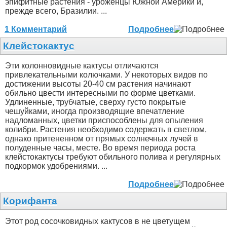
эпифитные растения - уроженцы Южной Америки и,
прежде всего, Бразилии. ...
1 Комментарий
Подробнее
Клейстокактус
Эти колонновидные кактусы отличаются
привлекательными колючками. У некоторых видов по
достижении высоты 20-40 см растения начинают
обильно цвести интересными по форме цветками.
Удлиненные, трубчатые, сверху густо покрытые
чешуйками, иногда производящие впечатление
надломанных, цветки приспособлены для опыления
колибри. Растения необходимо содержать в светлом,
однако притененном от прямых солнечных лучей в
полуденные часы, месте. Во время периода роста
клейстокактусы требуют обильного полива и регулярных
подкормок удобрениями. ...
Подробнее
Корифанта
Этот род сосочковидных кактусов в не цветущем